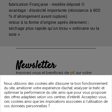
fabrication Française - modèle déposé ©
avantage : élasticité importante (résistance à 600
% d’allongement avant rupture)
retour à la forme d'origine après étirement ;
séchage plus rapide qu'un tissu « ordinaire ou la
soie »
Newsletter
Inscrivez vous et bénificiez de
5€
sur votre
première commande*
et restez informés des dernières nouveautés
Nous utilisons des cookies afin d’assurer le bon fonctionnement
Vintage Motors
du site, améliorer votre expérience d’achat, analyser le trafic et
optimiser la performance du site, ainsi que pour vous proposer
des offres adaptées selon vos centres d’intérêt. Acceptez-vous
ces cookies ainsi que les implications associées à l'utilisation de
*Dès 99€ d'achat. En vous abonnant à notre newsletter, vous reconnaissez avoir pris
vos données personnelles ?
connaissance de notre politique de gestion des données personnelles et vous