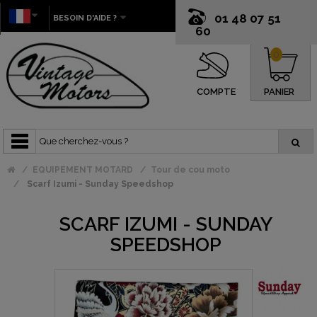
01 48 07 51
BESOIN D'AIDE ?
60
0
COMPTE
PANIER
EQUIPEMENT MOTARD
Tour de cou moto
Scarf Izumi - Sunday Speedshop
SCARF IZUMI - SUNDAY
SPEEDSHOP