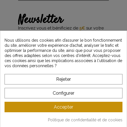
Newsletter
Inscrivez vous et bénificiez de
5€
sur votre
première commande*
et restez informés des dernières nouveautés
Nous utilisons des cookies afin d’assurer le bon fonctionnement
Vintage Motors
du site, améliorer votre expérience d’achat, analyser le trafic et
optimiser la performance du site, ainsi que pour vous proposer
des offres adaptées selon vos centres d’intérêt. Acceptez-vous
ces cookies ainsi que les implications associées à l'utilisation de
*Dès 99€ d'achat. En vous abonnant à notre newsletter, vous reconnaissez avoir pris
vos données personnelles ?
connaissance de notre politique de gestion des données personnelles et vous
l'acceptez.
Rejeter
A PROPOS DE VINTAGE
Configurer
SERVICE CLIENT
Accepter
DERNIÈRES ACTUALITÉS
Politique de confidentialité et de cookies
Mentions légales
-
CGV
-
Gestion des données
-
Plan du site