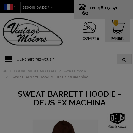
01 48 07 51
BESOIN D'AIDE ?
60
0
COMPTE
PANIER
EQUIPEMENT MOTARD
Sweat moto
Sweat Barrett Hoodie - Deus ex machina
SWEAT BARRETT HOODIE -
DEUS EX MACHINA