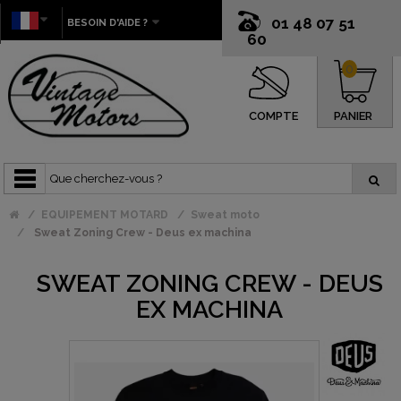
01 48 07 51
BESOIN D'AIDE ?
60
0
COMPTE
PANIER
EQUIPEMENT MOTARD
Sweat moto
Sweat Zoning Crew - Deus ex machina
SWEAT ZONING CREW - DEUS
EX MACHINA