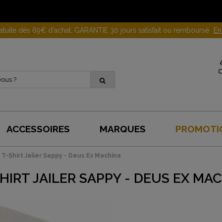
Gagnez 10 euros en parrainant un proche !
En savoir plus
ACCESSOIRES
MARQUES
PROMOTI
T-Shirt Jailer Sappy - Deus Ex Machina
HIRT JAILER SAPPY - DEUS EX MA