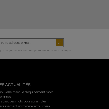
ique de gestion des données personnelles et vous l'acceptez.
ES ACTUALITÉS
 nouvelle marque d’équipement moto
 femmes
rs casques moto pour scrambler
l’équipement moto néo-rétro urbain