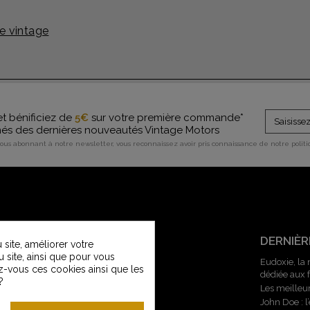
e vintage
et bénificiez de
5€
sur votre première commande*
rmés des dernières nouveautés Vintage Motors
vous abonnant à notre newsletter, vous reconnaissez avoir pris connaissance de notre polit
SERVICE CLIENT
DERNIÈR
site, améliorer votre
u site, ainsi que pour vous
Contactez-nous
Eudoxie, la
z-vous ces cookies ainsi que les
dédiée aux
Service Clients Vintage Motors
?
Les meilleu
Guide des tailles
John Doe : 
Livraisons et retours