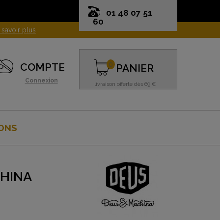
01 48 07 51
60
0
COMPTE
PANIER
Connexion
livraison offerte dès 69 €
ONS
CHINA