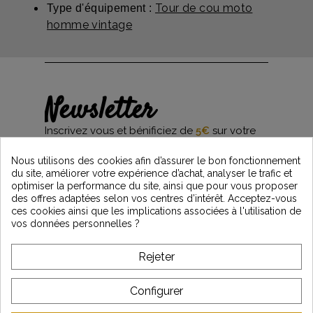
Tour de cou moto
Type d'équipement :
homme vintage
Newsletter
Inscrivez vous et bénificiez de
5€
sur votre
première commande*
et restez informés des dernières nouveautés
Nous utilisons des cookies afin d’assurer le bon fonctionnement
Vintage Motors
du site, améliorer votre expérience d’achat, analyser le trafic et
optimiser la performance du site, ainsi que pour vous proposer
des offres adaptées selon vos centres d’intérêt. Acceptez-vous
ces cookies ainsi que les implications associées à l'utilisation de
*Dès 99€ d'achat. En vous abonnant à notre newsletter, vous reconnaissez avoir pris
vos données personnelles ?
connaissance de notre politique de gestion des données personnelles et vous
l'acceptez.
Rejeter
A PROPOS DE VINTAGE
Configurer
SERVICE CLIENT