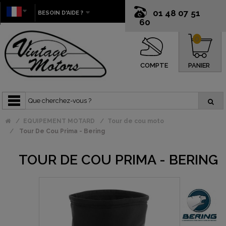
01 48 07 51
BESOIN D'AIDE ?
60
0
COMPTE
PANIER
EQUIPEMENT MOTARD
Tour de cou moto
Tour De Cou Prima - Bering
TOUR DE COU PRIMA - BERING