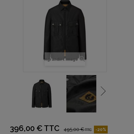
Agrandir l'image
396,00 €
TTC
495,00 €
-20%
TTC