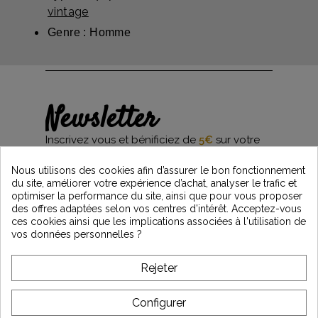
vintage
Genre : Homme
Newsletter
Inscrivez vous et bénificiez de
5€
sur votre
première commande*
et restez informés des dernières nouveautés
Nous utilisons des cookies afin d’assurer le bon fonctionnement
Vintage Motors
du site, améliorer votre expérience d’achat, analyser le trafic et
optimiser la performance du site, ainsi que pour vous proposer
des offres adaptées selon vos centres d’intérêt. Acceptez-vous
ces cookies ainsi que les implications associées à l'utilisation de
*Dès 99€ d'achat. En vous abonnant à notre newsletter, vous reconnaissez avoir pris
vos données personnelles ?
connaissance de notre politique de gestion des données personnelles et vous
l'acceptez.
Rejeter
A PROPOS DE VINTAGE
Configurer