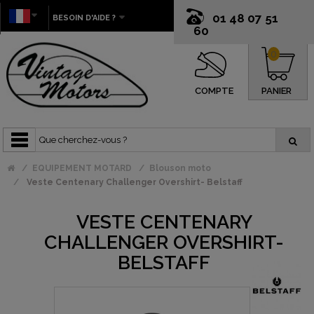
01 48 07 51
BESOIN D'AIDE ?
60
0
COMPTE
PANIER
EQUIPEMENT MOTARD
Blouson moto
Veste Centenary Challenger Overshirt- Belstaff
VESTE CENTENARY
CHALLENGER OVERSHIRT-
BELSTAFF