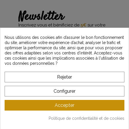
Newsletter
Inscrivez vous et bénificiez de
5€
sur votre
première commande*
et restez informés des dernières nouveautés
Nous utilisons des cookies afin d’assurer le bon fonctionnement
Vintage Motors
du site, améliorer votre expérience d’achat, analyser le trafic et
optimiser la performance du site, ainsi que pour vous proposer
des offres adaptées selon vos centres d’intérêt. Acceptez-vous
ces cookies ainsi que les implications associées à l'utilisation de
*Dès 99€ d'achat. En vous abonnant à notre newsletter, vous reconnaissez avoir pris
vos données personnelles ?
connaissance de notre politique de gestion des données personnelles et vous
l'acceptez.
Rejeter
A PROPOS DE VINTAGE
Configurer
SERVICE CLIENT
Accepter
DERNIÈRES ACTUALITÉS
Politique de confidentialité et de cookies
Mentions légales
-
CGV
-
Gestion des données
-
Plan du site
Copyright © Vintage Motors 2025