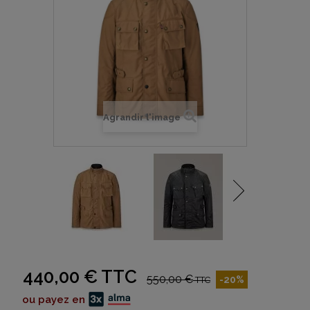
Agrandir l'image
440,00 €
TTC
550,00 €
-20%
TTC
ou payez en