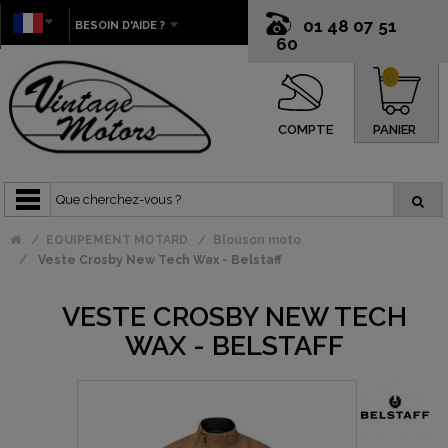
01 48 07 51
BESOIN D'AIDE ?
60
0
COMPTE
PANIER
EQUIPEMENT MOTARD
Blouson moto
Veste Crosby New Tech Wax - Belstaff
VESTE CROSBY NEW TECH
WAX - BELSTAFF