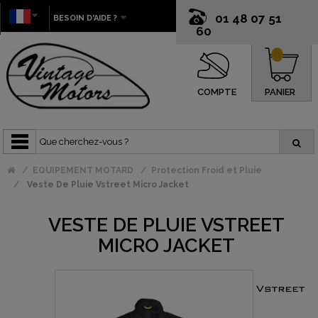
01 48 07 51
BESOIN D'AIDE ?
60
0
COMPTE
PANIER
EQUIPEMENT MOTARD
Protection Froid et Pluie
Veste De Pluie Vstreet Micro Jacket
VESTE DE PLUIE VSTREET
MICRO JACKET