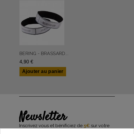
BERING - BRASSARD...
4,90 €
Ajouter au panier
Newsletter
Inscrivez vous et bénificiez de
5€
sur votre
première commande*