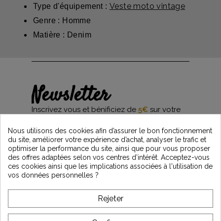
Veste moto vintage
Type d'équipement :
Genre : Homme
Matière : Denim
Newsletter
Inscrivez vous et bénificiez de
5€
sur votre
première commande*
et restez informés des dernières nouveautés
Nous utilisons des cookies afin d’assurer le bon fonctionnement
Vintage Motors
du site, améliorer votre expérience d’achat, analyser le trafic et
optimiser la performance du site, ainsi que pour vous proposer
des offres adaptées selon vos centres d’intérêt. Acceptez-vous
ces cookies ainsi que les implications associées à l'utilisation de
*Dès 99€ d'achat. En vous abonnant à notre newsletter, vous reconnaissez avoir pris
vos données personnelles ?
connaissance de notre politique de gestion des données personnelles et vous
l'acceptez.
Rejeter
A PROPOS DE VINTAGE