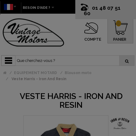
01 48 07 51
BESOIN D'AIDE ?
60
0
COMPTE
PANIER
EQUIPEMENT MOTARD
Blouson moto
Veste Harris - Iron And Resin
VESTE HARRIS - IRON AND
RESIN