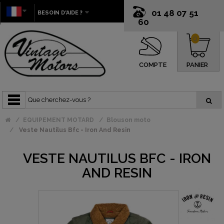
01 48 07 51
BESOIN D'AIDE ?
60
0
COMPTE
PANIER
EQUIPEMENT MOTARD
Blouson moto
Veste Nautilus Bfc - Iron And Resin
VESTE NAUTILUS BFC - IRON
AND RESIN