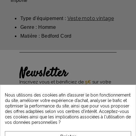
Importé
Veste moto vintage
Type d'équipement :
Genre : Homme
Matière : Bedford Cord
Newsletter
Inscrivez vous et bénificiez de
5€
sur votre
première commande*
et restez informés des dernières nouveautés
Nous utilisons des cookies afin d’assurer le bon fonctionnement
Vintage Motors
du site, améliorer votre expérience d’achat, analyser le trafic et
optimiser la performance du site, ainsi que pour vous proposer
des offres adaptées selon vos centres d’intérêt. Acceptez-vous
ces cookies ainsi que les implications associées à l'utilisation de
*Dès 99€ d'achat. En vous abonnant à notre newsletter, vous reconnaissez avoir pris
vos données personnelles ?
connaissance de notre politique de gestion des données personnelles et vous
l'acceptez.