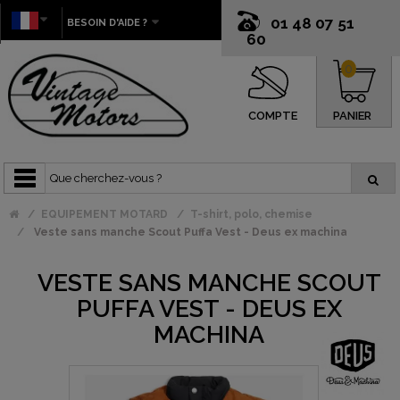
01 48 07 51
BESOIN D'AIDE ?
60
0
COMPTE
PANIER
EQUIPEMENT MOTARD
T-shirt, polo, chemise
Veste sans manche Scout Puffa Vest - Deus ex machina
VESTE SANS MANCHE SCOUT
PUFFA VEST - DEUS EX
MACHINA