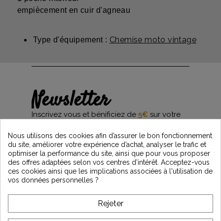
empiècement en cuir d'agneau
Chemise moto vintage
Type d'équipement :
Newsletter
Inscrivez vous et bénificiez de
5€
sur votre
première commande*
et restez informés des dernières nouveautés
Nous utilisons des cookies afin d’assurer le bon fonctionnement
Vintage Motors
du site, améliorer votre expérience d’achat, analyser le trafic et
optimiser la performance du site, ainsi que pour vous proposer
des offres adaptées selon vos centres d’intérêt. Acceptez-vous
ces cookies ainsi que les implications associées à l'utilisation de
*Dès 99€ d'achat. En vous abonnant à notre newsletter, vous reconnaissez avoir pris
vos données personnelles ?
connaissance de notre politique de gestion des données personnelles et vous
l'acceptez.
Rejeter
A PROPOS DE VINTAGE