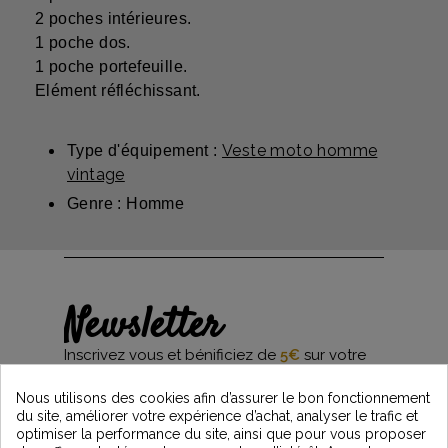
2 poches intérieures.
1 poche dos.
1 poche portefeuille.
Elément réfléchissant.
Veste moto homme
Type d'équipement :
vintage
Genre : Homme
Newsletter
Inscrivez vous et bénificiez de
5€
sur votre
première commande*
et restez informés des dernières nouveautés
Nous utilisons des cookies afin d’assurer le bon fonctionnement
Vintage Motors
du site, améliorer votre expérience d’achat, analyser le trafic et
optimiser la performance du site, ainsi que pour vous proposer