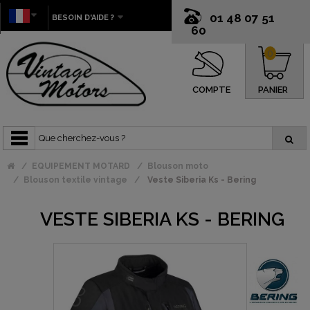
01 48 07 51
BESOIN D'AIDE ?
60
0
COMPTE
PANIER
EQUIPEMENT MOTARD
Blouson moto
Blouson textile vintage
Veste Siberia Ks - Bering
VESTE SIBERIA KS - BERING