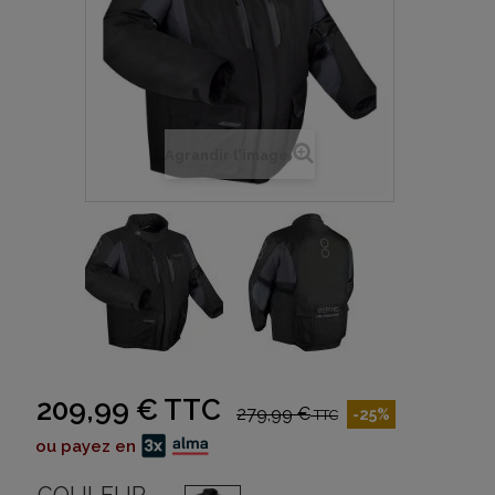
Agrandir l'image
209,99 €
TTC
279,99 €
-25%
TTC
ou payez en