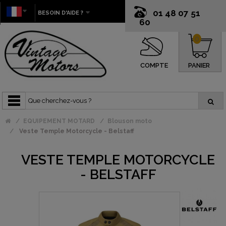
01 48 07 51
BESOIN D'AIDE ?
60
0
COMPTE
PANIER
EQUIPEMENT MOTARD
Blouson moto
Veste Temple Motorcycle - Belstaff
VESTE TEMPLE MOTORCYCLE
- BELSTAFF