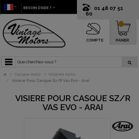
01 48 07 51
BESOIN D'AIDE ?
60
0
COMPTE
PANIER
Casque moto
Visières moto
Visiere Pour Casque Sz/R Vas Evo - Arai
VISIERE POUR CASQUE SZ/R
VAS EVO - ARAI