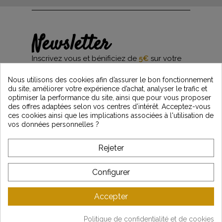
Newsletter
Inscrivez vous et bénificiez de
5€
sur votre
première commande*
et restez informés des dernières nouveautés
Nous utilisons des cookies afin d’assurer le bon fonctionnement
Vintage Motors
du site, améliorer votre expérience d’achat, analyser le trafic et
optimiser la performance du site, ainsi que pour vous proposer
des offres adaptées selon vos centres d’intérêt. Acceptez-vous
ces cookies ainsi que les implications associées à l'utilisation de
*Dès 99€ d'achat. En vous abonnant à notre newsletter, vous reconnaissez avoir pris
vos données personnelles ?
connaissance de notre politique de gestion des données personnelles et vous
l'acceptez.
Rejeter
A PROPOS DE VINTAGE
Configurer
SERVICE CLIENT
Accepter
DERNIÈRES ACTUALITÉS
Politique de confidentialité et de cookies