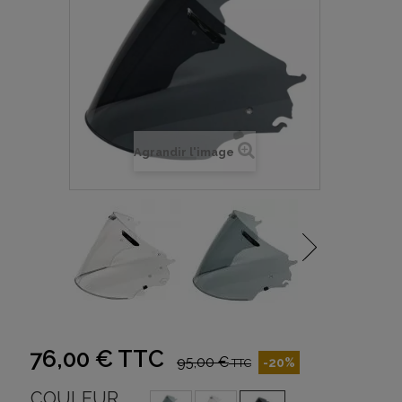
Agrandir l'image
76,00 €
TTC
95,00 €
-20%
TTC
COULEUR