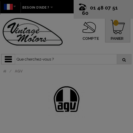
01 48 07 51
BESOIN D'AIDE ?
60
0
COMPTE
PANIER
AGV