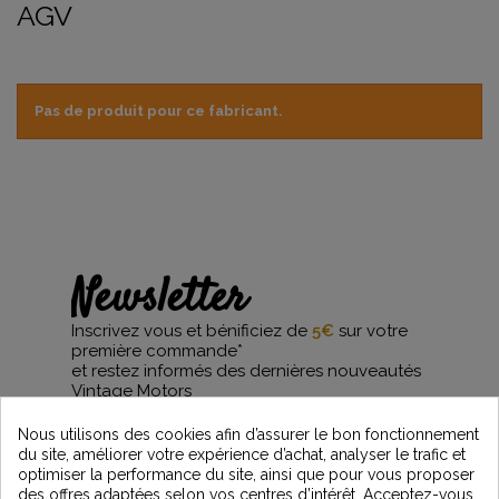
AGV
Pas de produit pour ce fabricant.
Newsletter
Inscrivez vous et bénificiez de
5€
sur votre
première commande*
et restez informés des dernières nouveautés
Vintage Motors
Nous utilisons des cookies afin d’assurer le bon fonctionnement
du site, améliorer votre expérience d’achat, analyser le trafic et
optimiser la performance du site, ainsi que pour vous proposer
*Dès 99€ d'achat. En vous abonnant à notre newsletter, vous reconnaissez avoir pris
des offres adaptées selon vos centres d’intérêt. Acceptez-vous
connaissance de notre politique de gestion des données personnelles et vous