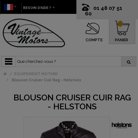
01 48 07 51
BESOIN D'AIDE ?
60
0
COMPTE
PANIER
EQUIPEMENT MOTARD
Blouson Cruiser Cuir Rag - Helstons
BLOUSON CRUISER CUIR RAG
- HELSTONS