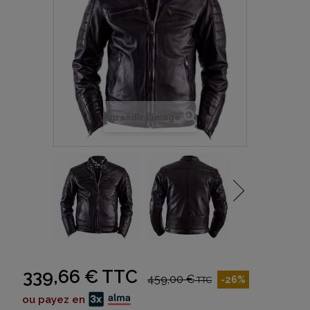
Agrandir l'image
339,66 €
TTC
459,00 €
-26%
TTC
ou payez en