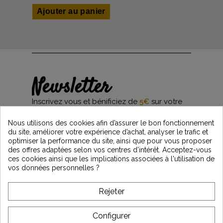
Ajouter au panier
Newsletter
Inscrivez vous et bénificiez de
5€
sur votre
première commande*
et restez informés des dernières nouveautés
Nous utilisons des cookies afin d’assurer le bon fonctionnement
Vintage Motors
du site, améliorer votre expérience d’achat, analyser le trafic et
optimiser la performance du site, ainsi que pour vous proposer
des offres adaptées selon vos centres d’intérêt. Acceptez-vous
ces cookies ainsi que les implications associées à l'utilisation de
*Dès 99€ d'achat. En vous abonnant à notre newsletter, vous reconnaissez avoir pris
vos données personnelles ?
connaissance de notre politique de gestion des données personnelles et vous
l'acceptez.
Rejeter
A PROPOS DE VINTAGE
Configurer