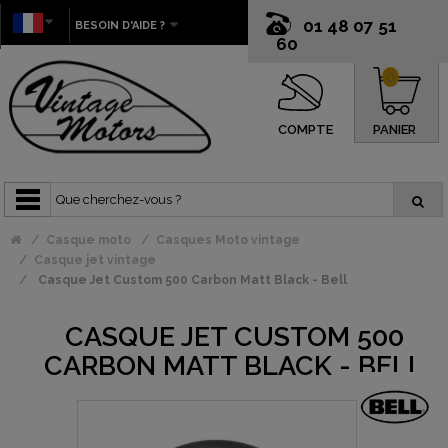
01 48 07 51
BESOIN D'AIDE ?
60
0
COMPTE
PANIER
Casque moto
Casques Moto vintage
Casque jet vintage
Casque Jet Custom 500 Carbon Matt Black - Bell
CASQUE JET CUSTOM 500
CARBON MATT BLACK - BELL