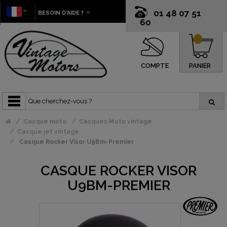
01 48 07 51
BESOIN D'AIDE ?
60
0
COMPTE
PANIER
Casque moto
Casques Moto vintage
Casque jet vintage
Casque Rocker Visor U9Bm-Premier
CASQUE ROCKER VISOR
U9BM-PREMIER