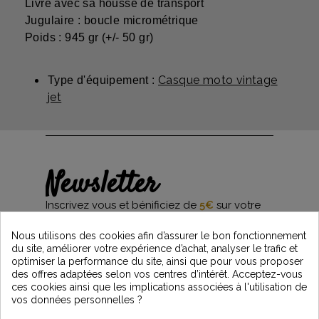
Livré avec sa housse de transport
Jugulaire : boucle micrométrique
Poids : 945 gr (+/- 50 gr)
Casque moto vintage
Type d'équipement :
jet
Newsletter
Inscrivez vous et bénificiez de
5€
sur votre
première commande*
et restez informés des dernières nouveautés
Nous utilisons des cookies afin d’assurer le bon fonctionnement
Vintage Motors
du site, améliorer votre expérience d’achat, analyser le trafic et
optimiser la performance du site, ainsi que pour vous proposer
des offres adaptées selon vos centres d’intérêt. Acceptez-vous
ces cookies ainsi que les implications associées à l'utilisation de
*Dès 99€ d'achat. En vous abonnant à notre newsletter, vous reconnaissez avoir pris
vos données personnelles ?
connaissance de notre politique de gestion des données personnelles et vous