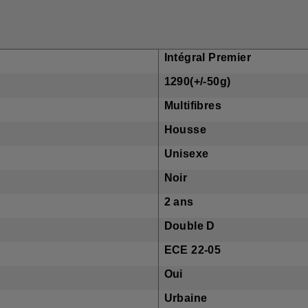
ue moto
Intégral Premier
ds
1290(+/-50g)
 coque
Multifibres
 inclus
Housse
re
Unisexe
eur
Noir
ntie
2 ans
 casque
Double D
ation
ECE 22-05
montable
Oui
tion
Urbaine