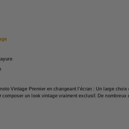
tage
rayure
meture de l'écran
 moto Vintage Premier en changeant l’écran : Un large choix
 composer un look vintage vraiment exclusif. De nombreux co