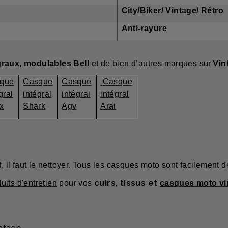
rs
City/Biker/ Vintage/ Rétro
an
Anti-rayure
Vin
graux
,
modulable
s
Bel
l
et de bien d’autres marques sur
que
Casque
Casque
Casque
gral
intégral
intégral
intégral
x
Shark
Agv
Arai
 il faut le nettoyer. Tous les casques moto sont facilement 
cuirs, tissus et
duits d'entretien
pour vos
casques moto vi