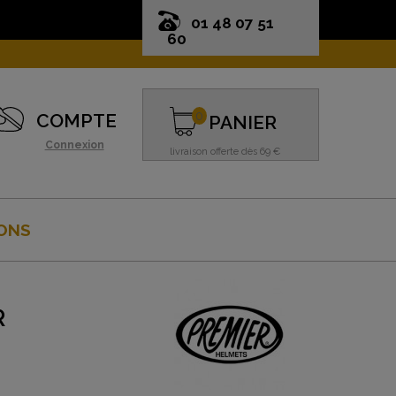
01 48 07 51
60
0
COMPTE
PANIER
Connexion
livraison offerte dès 69 €
ONS
R