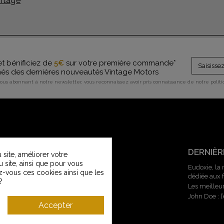
ntage
et bénificiez de
5€
sur votre première commande*
rmés des dernières nouveautés Vintage Motors
vous abonnant à notre newsletter, vous reconnaissez avoir pris connaissance de notre polit
SERVICE CLIENT
DERNIÈR
site, améliorer votre
u site, ainsi que pour vous
Contactez-nous
Eudoxie, la
z-vous ces cookies ainsi que les
dédiée aux
Service Clients Vintage Motors
?
Les meilleu
Guide des tailles
John Doe : 
Livraisons et retours
Accepter
Modes de paiement