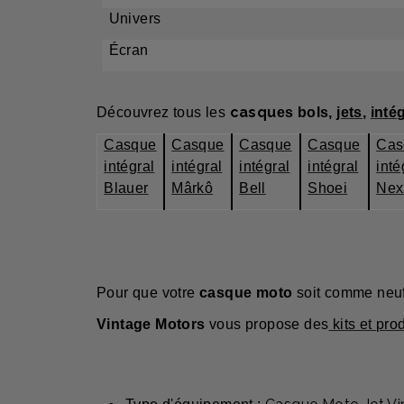
Unive
Écr
casqu
Découvrez tous les
es bols,
jets
,
inté
Casque
Casque
Casque
Casque
Cas
intégral
intégral
intégral
intégral
inté
Blauer
Mârkô
Bell
Shoei
Nex
Pour que votre
casque moto
soit comme neuf,
Vintage Motors
vous propose des
kits et pro