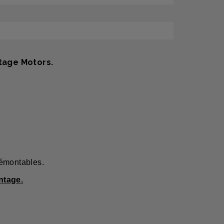
tage Motors.
démontables.
ntage.