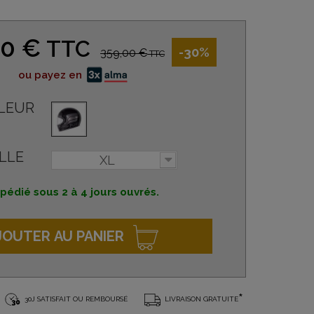
30 €
TTC
-30%
359,00 €
TTC
ou payez en
LEUR
LLE
XL
pédié sous 2 à 4 jours ouvrés.
JOUTER AU PANIER
*
30J SATISFAIT OU REMBOURSÉ
LIVRAISON GRATUITE