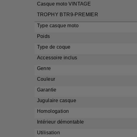
Casque moto VINTAGE
TROPHY BTR9-PREMIER
Type casq
Poi
Type de
Accessoire
Gen
Coul
Gara
Jugulaire
Homolog
Intérieur dé
Utilisa