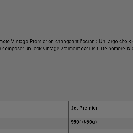
 moto Vintage Premier en changeant l’écran : Un large choix
 composer un look vintage vraiment exclusif. De nombreux co
UE MOTO
Jet Premier
DS
990(+/-50g)
CALOTTE