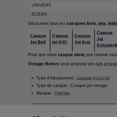
UNIV
ÉCR
casques b
Découvrez tous les
ols,
jets
,
inté
Casque
Casque
Casque
Casque
Jet
Jet Bell
jet HJC
Jet Arai
Schubert
Pour que votre
casque moto
soit comme neuf,
Vintage Motor
s
vous propose des
kits et pro
casque moto jet
Type d'équipement :
Type de casque : Casque jet vintage
Premier
Marque :