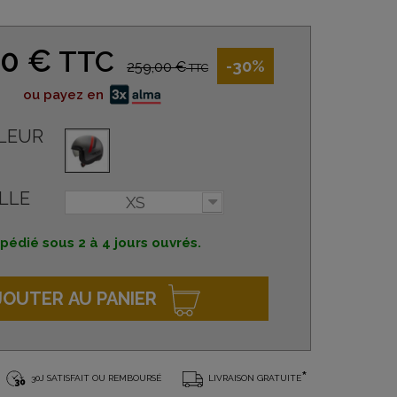
30 €
TTC
-30%
259,00 €
TTC
ou payez en
LEUR
LLE
XS
pédié sous 2 à 4 jours ouvrés.
JOUTER AU PANIER
*
30J SATISFAIT OU REMBOURSÉ
LIVRAISON GRATUITE