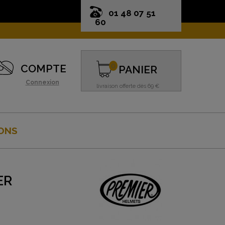
01 48 07 51
60
0
COMPTE
PANIER
Connexion
livraison offerte dès 69 €
ONS
ER