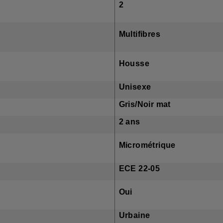
2
 COQUE
Multifibres
 INCLUS
Housse
RE
Unisexe
EUR
Gris/Noir mat
NTIE
2 ans
 CASQUE
Micrométrique
ATION
ECE 22-05
MONTABLE
Oui
TION
Urbaine