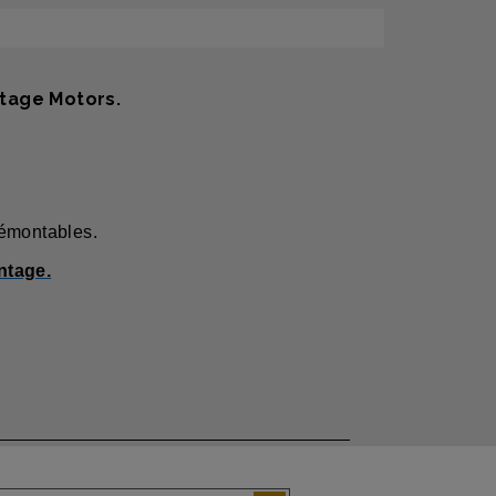
tage Motors.
démontables.
ntage.