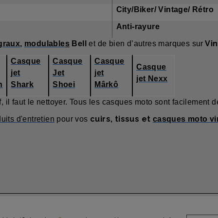
ERS
City/Biker/ Vintage/ Rétro
AN
Anti-rayure
Vin
graux
,
modulable
s
Bell
et de bien d’autres marques sur
Casque
Casque
Casque
Casque
jet
Jet
jet
jet Nexx
h
Shark
Shoei
Mârkô
 il faut le nettoyer. Tous les casques moto sont facilement 
cuirs, tissus et
duits d'entretien
pour vos
casques moto vi