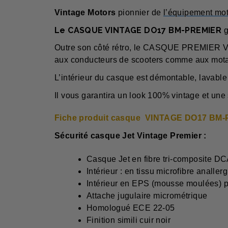
Vintage Motors
pionn
ier de
l’équipement mot
Le CASQUE VINTAGE
DO17 BM-PREMIER
g
Outre son côté rétro, le CASQUE PREMIER VINTA
aux conducteurs de scooters comme aux motard
L’intérieur du casque est démontable, lavable 
Il vous garantira un look 100% vintage et une 
Fiche produit c
asque
VINTAGE DO17 BM-
Sécurité
casque Jet Vintage Premier :
Casque Jet en fibre tri-composite D
Intérieur : en tissu microfibre analle
Intérieur en EPS (mousse moulées) p
Attache jugulaire micrométrique
Homologué ECE 22-05
Finition simili cuir noir