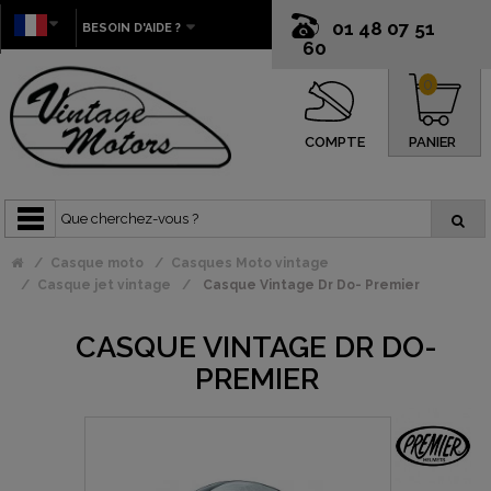
01 48 07 51
BESOIN D'AIDE ?
60
0
COMPTE
PANIER
Casque moto
Casques Moto vintage
Casque jet vintage
Casque Vintage Dr Do- Premier
CASQUE VINTAGE DR DO-
PREMIER