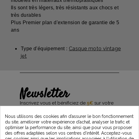
modèles en matériaux thermoplastiques
Ils sont très légers, très résistants aux chocs et
très durables
Plus Premier plan d'extension de garantie de 5
ans
Casque moto vintage
Type d'équipement :
jet
Newsletter
Inscrivez vous et bénificiez de
5€
sur votre
première commande*
et restez informés des dernières nouveautés
Nous utilisons des cookies afin d’assurer le bon fonctionnement
Vintage Motors
du site, améliorer votre expérience d’achat, analyser le trafic et
optimiser la performance du site, ainsi que pour vous proposer
des offres adaptées selon vos centres d’intérêt. Acceptez-vous
ces cookies ainsi que les implications associées à l'utilisation de