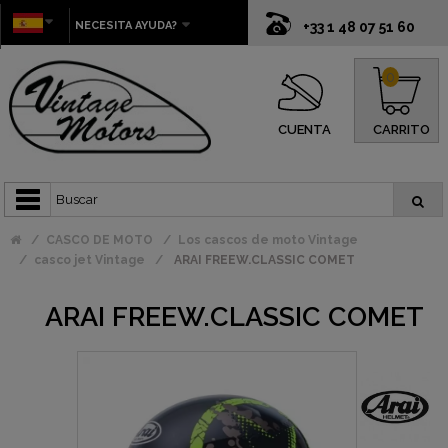
NECESITA AYUDA?
+33 1 48 07 51 60
0
CUENTA
CARRITO
CASCO DE MOTO
Los cascos de moto Vintage
casco jet Vintage
ARAI FREEW.CLASSIC COMET
ARAI FREEW.CLASSIC COMET