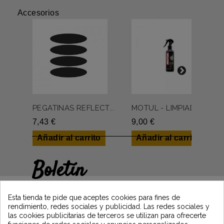
Accesorios
PEGATINAS REFLECT...
MOTUL - LIMPIADOR...
7,43 €
9,00 €
Añadir al carrito
Añadir al carrito
Boletín
Gane un 5€ en su primer pedido
suscribiéndose y manténgase informado de
Esta tienda te pide que aceptes cookies para fines de
las últimas noticias de Vintage Motors
rendimiento, redes sociales y publicidad. Las redes sociales y
las cookies publicitarias de terceros se utilizan para ofrecerte