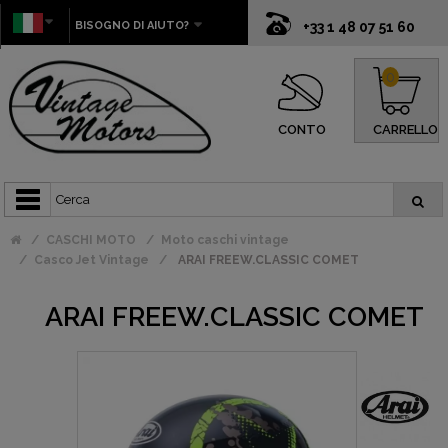
BISOGNO DI AIUTO?
+33 1 48 07 51 60
0
CONTO
CARRELLO
CASCHI MOTO
Moto caschi vintage
Casco Jet Vintage
ARAI FREEW.CLASSIC COMET
ARAI FREEW.CLASSIC COMET