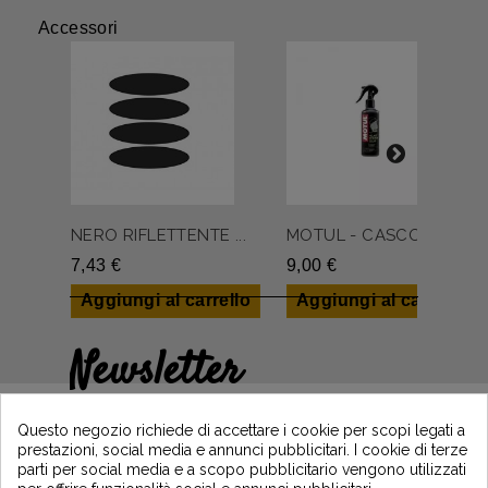
Accessori
NERO RIFLETTENTE ...
MOTUL - CASCO PUL...
7,43 €
9,00 €
Aggiungi al carrello
Aggiungi al carrello
Newsletter
Guadagna il 5€ sul tuo primo ordine
iscrivendoti e resta informato sulle ultime
Questo negozio richiede di accettare i cookie per scopi legati a
notizie di Vintage Motors
prestazioni, social media e annunci pubblicitari. I cookie di terze
parti per social media e a scopo pubblicitario vengono utilizzati