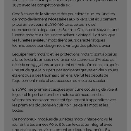
1870 avec les compétitions de ski.
C’est à cause de la vitesse et des poussières que les lunettes
de moto deviennent nécessaires aux bikers. Cet équipement
pilote arrive courant 1930/40 lorsque les motos
commencent à dépasser les 80kmh. On associe souvent une
lunette motard à une lunette aviateur vintage. Il est vrai que
les lunettes aviateur moto tirent leurs caractéristiques
techniques et leur design rétro vintage des pilotes d’avion.
L’équipement motard et les protections motard sont apparus
à la suite du traumatisme crânien de Lawrence d’Arabie qui
décéda en 1935 dans un accident de moto. On constata après
une étude que la plupart des accidents graves en deux roues
étaient dus à des traumas crâniens. Ce fut les débuts de
l’équipement moto et des accessoires moto ou scooter.
En 1950, les premiers casques ayant une coque rigide voient
le jour et le port de lunettes moto se démocratise. Les
vêtements moto commencent également à apparaître avec
les premiers blousons en cuir noir, les gants moto et les
bottes.
De nombreux modèles de lunettes moto vintage ont vu le
jour entre les années 50 et 80, car le casque intégral avec
une
visière
est arrivé seulement au début des années 80.