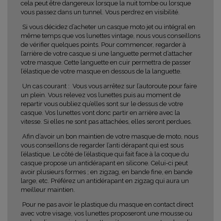
cela peut être dangereux lorsque la nuit tombe ou lorsque
vous passez dans un tunnel. Vous perdrez en visibilité.
Si vous décidez d’acheter un casque moto jet ou intégral en
même temps que vos lunettes vintage, nous vous conseillons
de vérifier quelques points. Pour commencer, regarder à
l’arrière de votre casque si une languette permet d’attacher
votre masque. Cette languette en cuir permettra de passer
l’élastique de votre masque en dessous de la languette.
Un cas courant :
Vous vous arrêtez sur l’autoroute pour faire
un plein. Vous relevez vos lunettes puis au moment de
repartir vous oubliez qu’elles sont sur le dessus de votre
casque. Vos lunettes vont donc partir en arrière avec la
vitesse. Si elles ne sont pas attachées, elles seront perdues.
Afin d’avoir un bon maintien de votre masque de moto, nous
vous conseillons de regarder l’anti dérapant qui est sous
l’élastique. Le côté de l’élastique qui fait face à la coque du
casque propose un antidérapant en silicone. Celui-ci peut
avoir plusieurs formes ; en zigzag, en bande fine, en bande
large, etc. Préférez un antidérapant en zigzag qui aura un
meilleur maintien.
Pour ne pas avoir le plastique du masque en contact direct
avec votre visage, vos lunettes proposeront une mousse ou