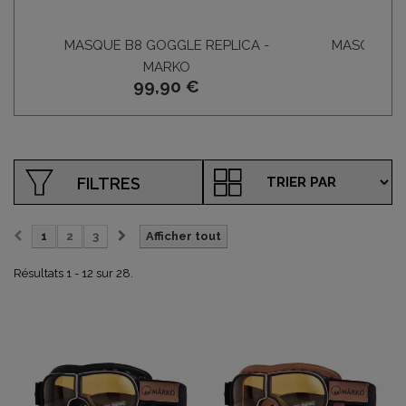
MASQUE B8 GOGGLE REPLICA -
MASQUE B3
MARKO
MÂ
99,90 €
FILTRES
1
2
3
Afficher tout
Résultats 1 - 12 sur 28.