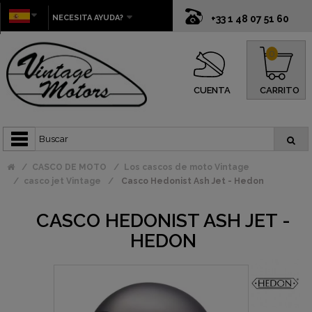
NECESITA AYUDA?
+33 1 48 07 51 60
0
CUENTA
CARRITO
CASCO DE MOTO
Los cascos de moto Vintage
casco jet Vintage
Casco Hedonist Ash Jet - Hedon
CASCO HEDONIST ASH JET -
HEDON