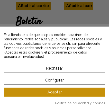
Añadir al carrito
Añadir al carrito
Boletín
Gane un 5€ en su primer pedido
suscribiéndose y manténgase informado de
Esta tienda te pide que aceptes cookies para fines de
las últimas noticias de Vintage Motors
rendimiento, redes sociales y publicidad. Las redes sociales y
las cookies publicitarias de terceros se utilizan para ofrecerte
funciones de redes sociales y anuncios personalizados.
¿Aceptas estas cookies y el procesamiento de datos
*Dès 99€ d'achat. En vous abonnant à notre newsletter, vous reconnaissez avoir pris
personales involucrados?
connaissance de notre politique de gestion des données personnelles et vous
l'acceptez.
Rechazar
A PROPÓSITO DE VINTAGE
Configurar
SERVICIO AL CLIENTE
Aceptar
ÚLTIMAS NOTICIAS
Política de privacidad y cookies
Mentions légales
-
CGV
-
Gestion des données
-
Plan du site