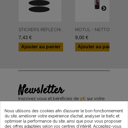
STICKERS RÉFLÉCHI...
MOTUL - NETTOYANT...
7,43 €
9,00 €
Ajouter au panier
Ajouter au panier
Newsletter
Inscrivez vous et bénificiez de
5€
sur votre
première commande*
et restez informés des dernières nouveautés
Nous utilisons des cookies afin d’assurer le bon fonctionnement
Vintage Motors
du site, améliorer votre expérience d’achat, analyser le trafic et
optimiser la performance du site, ainsi que pour vous proposer
des offres adaptées selon vos centres d’intérêt. Acceptez-vous