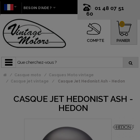
01 48 07 51
BESOIN D'AIDE ?
60
0
COMPTE
PANIER
Casque moto
Casques Moto vintage
Casque jet vintage
Casque Jet Hedonist Ash - Hedon
CASQUE JET HEDONIST ASH -
HEDON