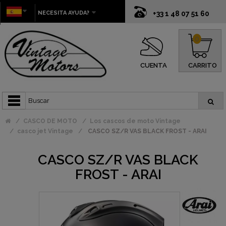
NECESITA AYUDA?
+33 1 48 07 51 60
0
CUENTA
CARRITO
CASCO DE MOTO
Los cascos de moto Vintage
casco jet Vintage
CASCO SZ/R VAS BLACK FROST - ARAI
CASCO SZ/R VAS BLACK
FROST - ARAI