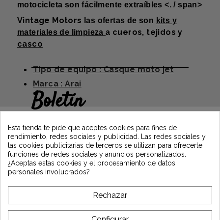
motocicleta son fácilmente extraíbles <. / span>
Vintage Motors
las ofertas de
son
kits y
cueros, tejidos y
materiales de limpieza
a
casco
Tipo de equipo : Casque moto jet
Marca : Arai
Boletín
Gane un 5€ en su primer pedido
suscribiéndose y manténgase informado
Esta tienda te pide que aceptes cookies para fines de
de las últimas noticias de Vintage Motors
rendimiento, redes sociales y publicidad. Las redes sociales y
las cookies publicitarias de terceros se utilizan para ofrecerte
funciones de redes sociales y anuncios personalizados.
¿Aceptas estas cookies y el procesamiento de datos
*Dès 99€ d'achat. En vous abonnant à notre newsletter, vous reconnaissez
personales involucrados?
avoir pris connaissance de notre politique de gestion des données
personnelles et vous l'acceptez.
Rechazar
A PROPÓSITO DE VINTAGE
Configurar