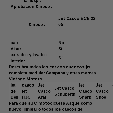
& nbsp ;
Aprobación & nbsp ;
Jet Casco
ECE 22-
& nbsp ;
05
cap
No
Sí
Visor
extraíble y lavable
Sí
interior
cascos cuencos
Descubra todos los
jet
completa
modular
Campana
y otras marcas
Vintage Motors
jet
casco
Jet
jet
Jet
Jet Casco
de
jet
Casco
Casco
Casco
Schuberth
Bell
HJC
Arai
Shark
Shoei
motocicleta Asque
Para que su
C
como
nuevo, limpiarlo todos los cascos de