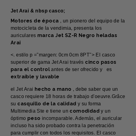
Jet Arai & nbsp casco;
Motores de época
, un pionero del equipo de la
motocicleta de la vendimia, presenta los
marca Jet SZ-R Negro heladas
auriculares
Arai
<. estilo p ="margen: 0cm 0cm 8PT">
El casco
cinco pasos
superior de gama Jet Arai través
para el control
antes de ser ofrecido y es
extraíble y lavable
hecho a mano
el Jet Arai
, debe saber que un
casco requiere 18 horas de trabajo d'oeuvre.Grâce
casquillo de la calidad
su
y su forma
comodidad
Multimedia Ste e tiene un
y un
peso
óptimo
incomparable. Además, el auricular
incluso ha sido probado contra la penetración
para cumplir con todos los requisitos. El casco