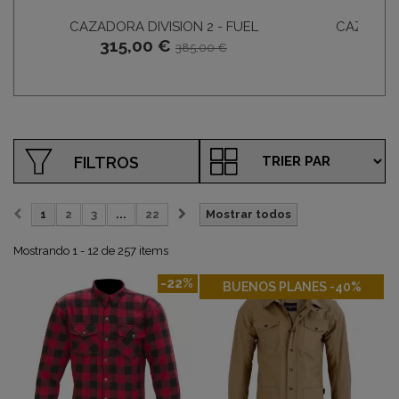
CAZADORA DIVISION 2 - FUEL
CAZADOR
315,00 €
66,
385,00 €
FILTROS
1
2
3
...
22
Mostrar todos
Mostrando 1 - 12 de 257 items
-22%
-40%
BUENOS PLANES -40%