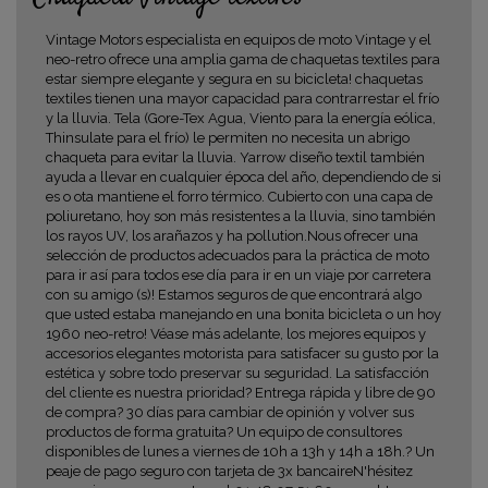
Vintage Motors especialista en equipos de moto Vintage y el
neo-retro ofrece una amplia gama de chaquetas textiles para
estar siempre elegante y segura en su bicicleta! chaquetas
textiles tienen una mayor capacidad para contrarrestar el frío
y la lluvia. Tela (Gore-Tex Agua, Viento para la energía eólica,
Thinsulate para el frío) le permiten no necesita un abrigo
chaqueta para evitar la lluvia. Yarrow diseño textil también
ayuda a llevar en cualquier época del año, dependiendo de si
es o ota mantiene el forro térmico. Cubierto con una capa de
poliuretano, hoy son más resistentes a la lluvia, sino también
los rayos UV, los arañazos y ha pollution.Nous ofrecer una
selección de productos adecuados para la práctica de moto
para ir así para todos ese día para ir en un viaje por carretera
con su amigo (s)! Estamos seguros de que encontrará algo
que usted estaba manejando en una bonita bicicleta o un hoy
1960 neo-retro! Véase más adelante, los mejores equipos y
accesorios elegantes motorista para satisfacer su gusto por la
estética y sobre todo preservar su seguridad. La satisfacción
del cliente es nuestra prioridad? Entrega rápida y libre de 90
de compra? 30 días para cambiar de opinión y volver sus
productos de forma gratuita? Un equipo de consultores
disponibles de lunes a viernes de 10h a 13h y 14h a 18h.? Un
peaje de pago seguro con tarjeta de 3x bancaireN'hésitez