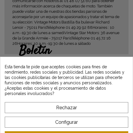
comunicarse con nosotros al 01 48 07 51 60 para obtener
más información acerca de chaquetas de moto. También
puede visitar una de nuestras dos tiendas parisinas de
aconsejarle por un equipo de apasionados y tratar el tema de
su elección: Vintage Motors Bastilla 8a bulevar Richard
Lenoir - 75011 ParisTéléphone 01 49 29 92 88Horaires : 10
a.m.-19:30 de lunes a samediVintage Star Motors: 36 avenue
de la Grande Armée - 75017 ParisTéléphone 01 45 72 16
26Horaires: 10 a.m.-19:30 de lunes a sábado
Boletín
Gane un 5€ en su primer pedido
suscribiéndose y manténgase informado de
Esta tienda te pide que aceptes cookies para fines de
las últimas noticias de Vintage Motors
rendimiento, redes sociales y publicidad. Las redes sociales y
las cookies publicitarias de terceros se utilizan para ofrecerte
funciones de redes sociales y anuncios personalizados.
¿Aceptas estas cookies y el procesamiento de datos
*Dès 99€ d'achat. En vous abonnant à notre newsletter, vous reconnaissez avoir pris
personales involucrados?
connaissance de notre politique de gestion des données personnelles et vous
l'acceptez.
Rechazar
A PROPÓSITO DE VINTAGE
Configurar
SERVICIO AL CLIENTE