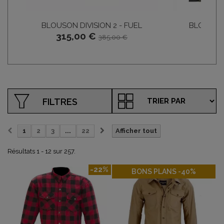
BLOUSON DIVISION 2 - FUEL
BLOUSON
315,00 €
66,
385,00 €
FILTRES
1
2
3
...
22
Afficher tout
Résultats 1 - 12 sur 257.
-22%
-40%
BONS PLANS -40%