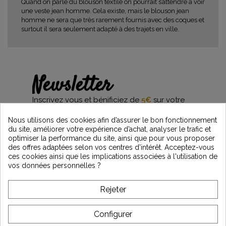
Quand on parle du blouson textile on pourrait s’attendre à voir
une veste jean homme. Cela existe, mais le blouson jean
homme ne sera que très rarement fournis avec des coques et
surtout il sera seulement adapté à des trajets en ville.
Newsletter
Inscrivez vous et bénificiez de
5€
sur votre
première commande*
et restez informés des dernières nouveautés
Nous utilisons des cookies afin d’assurer le bon fonctionnement
Vintage Motors
du site, améliorer votre expérience d’achat, analyser le trafic et
optimiser la performance du site, ainsi que pour vous proposer
des offres adaptées selon vos centres d’intérêt. Acceptez-vous
ces cookies ainsi que les implications associées à l'utilisation de
vos données personnelles ?
*Dès 99€ d'achat. En vous abonnant à notre newsletter, vous reconnaissez avoir pris
connaissance de notre politique de gestion des données personnelles et vous
l'acceptez.
Rejeter
A PROPOS DE VINTAGE
Configurer