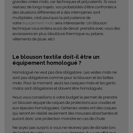
grandes virées moto, car techniques et polyvalents. Si vous
réalisez de longs trajets, vos probabilités d’être confrontés à
des situations différentes et à des intempéries sont
multipliées, c’est pourquoi la polyvalence de
votre
équipement moto
sera intéressante. Un blouson
technique vous évitera aussi de devoir prendre avec vous des
accessoires en plus (doublure thermique ou polaire,
vêtements de pluie, etc).
Le blouson textile doit-il être un
équipement homologué ?
Homologué ne veut pas dire obligatoire. Les vestes moto ne
sont pas obligatoires comme pour le blouson et les bottes
moto. Pour le moment, seuls les casques moto et les gants
motos sont obligatoires et doivent être homologués.
Nous vous conseillons si votre budget le permet de prendre
un blouson équipé de coques de protections aux coudes et
aux épaules homologuées. Certaines vestes ont des coques
qui seront en réalité seulement des mousses absorbantes et
auront donc une protection moindre en cas de chute.
Ne soyez pas surpris si vous ne recevez pas de dorsale lors
de l’achat de votre
blouson moto
homme. Il y a en effet que