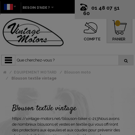
01 48 07 51
BESOIN D'AIDE ?
60
0
COMPTE
PANIER
EQUIPEMENT MOTARD
Blouson moto
Blouson textile vintage
Blouson textile vintage
https://vintage-motors.net/blouson-biker-c-213
Nous avons
de nombreux blousons et vestes en textile qui vous offriront
des protections aux épaules et aux coudes pour prévenir des