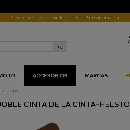
¡Gana 10 euros patrocinando a un familiar! más información
 MOTO
ACCESORIOS
MARCAS
P
a-HELSTONS
DOBLE CINTA DE LA CINTA-HELST