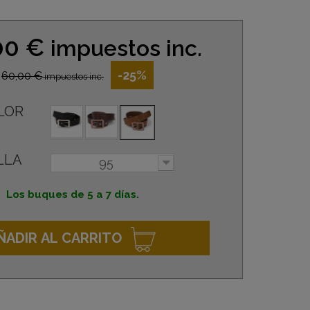
00 €
impuestos inc.
-25%
60,00 €
impuestos inc.
LOR
LLA
95
Los buques de 5 a 7 días.
ÑADIR AL CARRITO