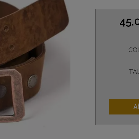
45,
CO
TA
A