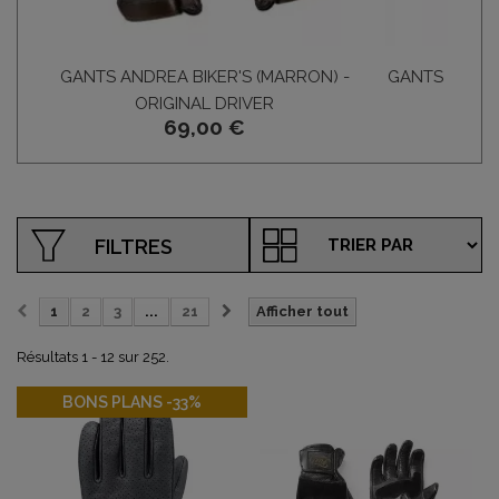
GANTS ANDREA BIKER'S (MARRON) -
GANTS ANDRE
ORIGINAL DRIVER
ORI
69,00 €
FILTRES
1
2
3
...
21
Afficher tout
Résultats 1 - 12 sur 252.
-33%
BONS PLANS -33%