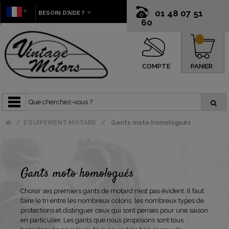
01 48 07 51
BESOIN D'AIDE ?
60
0
COMPTE
PANIER
EQUIPEMENT MOTARD
Gants moto homologués
Gants moto homologués
Choisir ses premiers gants de motard n’est pas évident. Il faut
faire le tri entre les nombreux coloris, les nombreux types de
protections et distinguer ceux qui sont pensés pour une saison
en particulier. Les gants que nous proposons sont tous