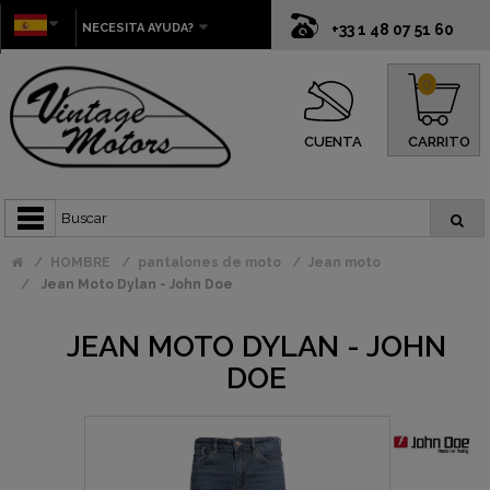
NECESITA AYUDA?
+33 1 48 07 51 60
0
CUENTA
CARRITO
HOMBRE
pantalones de moto
Jean moto
Jean Moto Dylan - John Doe
JEAN MOTO DYLAN - JOHN
DOE