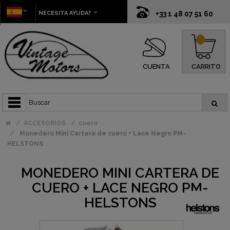
NECESITA AYUDA?
+33 1 48 07 51 60
0
CUENTA
CARRITO
ACCESORIOS
cuero
Monedero Mini Cartera de cuero + Lace Negro PM-
HELSTONS
MONEDERO MINI CARTERA DE
CUERO + LACE NEGRO PM-
HELSTONS