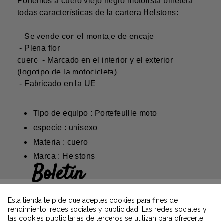
Ponemos a cuero viejo negro motorista billetera
todas características de la cartera Helstons:
- Se vende con el montaje de encaje
- Plena flor
cuero - Marcado en el interior y el exterior
(logotipo de la motocicleta)
- Fabricado en la UE
Tipo de equipo : Portefeuille moto
especie : unisexo
Materia : cuero
Marca : Helstons
Boletín
Gane un 5€ en su primer pedido
suscribiéndose y manténgase informado de
Esta tienda te pide que aceptes cookies para fines de
las últimas noticias de Vintage Motors
rendimiento, redes sociales y publicidad. Las redes sociales y
las cookies publicitarias de terceros se utilizan para ofrecerte