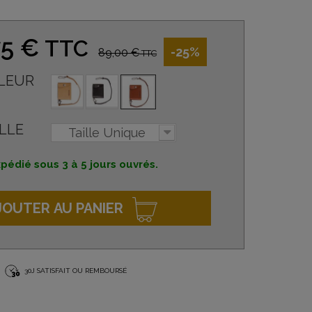
75 €
TTC
-25%
89,00 €
TTC
LEUR
LLE
Taille Unique
pédié sous 3 à 5 jours ouvrés.
JOUTER AU PANIER
30J SATISFAIT OU REMBOURSÉ