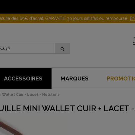
Gagnez 10 euros en parrainant un proche !
En savoir plus
ACCESSOIRES
MARQUES
PROMOTI
i Wallet Cuir + Lacet - Helstons
ILLE MINI WALLET CUIR + LACET 