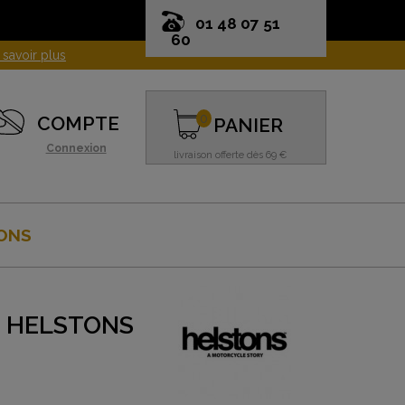
01 48 07 51
60
0
COMPTE
PANIER
Connexion
livraison offerte dès 69 €
ONS
- HELSTONS