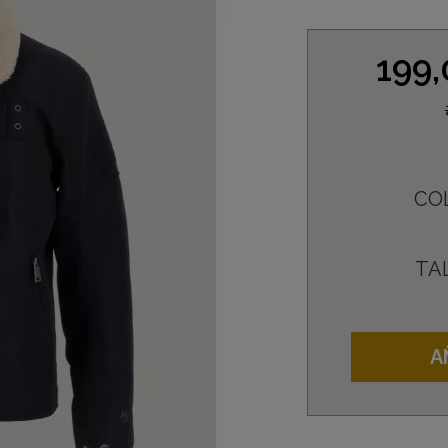
199
CO
TA
A