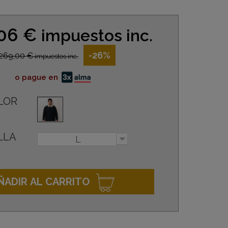
,06 €
impuestos inc.
-26%
269,00 €
impuestos inc.
o pague en
LOR
LLA
L
ÑADIR AL CARRITO