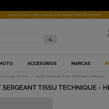
¡Gana 10 euros patrocinando a un familiar! más información
 MOTO
ACCESORIOS
MARCAS
P
a Vintage textiles
Jacket Sergeant Tissu Technique - Helstons
 SERGEANT TISSU TECHNIQUE - 