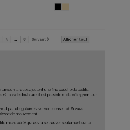
3
...
8
Suivant
Afficher tout
certaines marques ajoutent une fine couche de textile.
s n’a pas de doublure, il est possible qu’ils déteignent sur
est pas obligatoire (vivement conseillé). Si vous
souplesse de mouvement.
tile micro aéré) qui devra se trouver seulement sur le