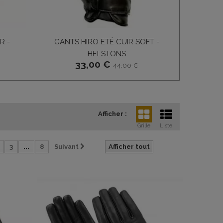
R -
GANTS HIRO ETÉ CUIR SOFT -
GANTS ORI
HELSTONS
33,00 €
44,00 €
Afficher :
Grille
Liste
3
...
8
Suivant
Afficher tout