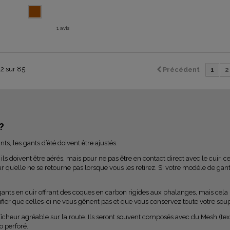
1 avis
12 sur 85.
Précédent
1
2
 ?
ts, les gants d’été doivent être ajustés.
ils doivent être aérés, mais pour ne pas être en contact direct avec le cuir, 
ur qu’elle ne se retourne pas lorsque vous les retirez. Si votre modèle de gant
nts en cuir offrant des coques en carbon rigides aux phalanges, mais cela n’
rifier que celles-ci ne vous gênent pas et que vous conservez toute votre 
raîcheur agréable sur la route. Ils seront souvent composés avec du Mesh (tex
o perforé.