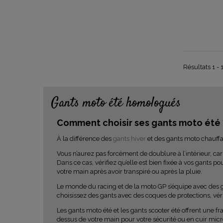
Résultats 1 - 
Gants moto été homologués
Comment choisir ses gants moto été
À la différence des
gants hiver
et des gants moto chauffan
Vous n’aurez pas forcément de doublure à l’intérieur, car 
Dans ce cas, vérifiez qu’elle est bien fixée à vos gants po
votre main après avoir transpiré ou après la pluie.
Le monde du racing et de la moto GP s’équipe avec des ga
choisissez des gants avec des coques de protections, vé
Les gants moto été et les gants scooter été offrent une f
dessus de votre main pour votre sécurité ou en cuir micr