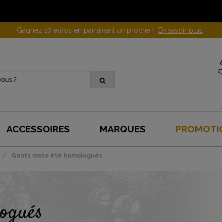
Gagnez 10 euros en parrainant un proche !
En savoir plus
ACCESSOIRES
MARQUES
PROMOTI
Gants moto été homologués
logués