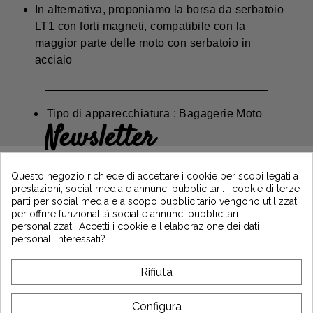
In alternativa, proponiamo la borsa da serbatoio
LT1 con forti magneti, compatibile con la
maggior parte delle moto con serbatoio in
acciaio
Tipo di apparecchiatura : Bagagerie Moto
Newsletter
Guadagna il 5€ sul tuo primo ordine
iscrivendoti e resta informato sulle ultime
Questo negozio richiede di accettare i cookie per scopi legati a
notizie di Vintage Motors
prestazioni, social media e annunci pubblicitari. I cookie di terze
parti per social media e a scopo pubblicitario vengono utilizzati
per offrire funzionalità social e annunci pubblicitari
personalizzati. Accetti i cookie e l'elaborazione dei dati
*Dès 99€ d'achat. En vous abonnant à notre newsletter, vous reconnaissez avoir pris
personali interessati?
connaissance de notre politique de gestion des données personnelles et vous
l'acceptez.
Rifiuta
A PROPOSITO DI VINTAGE
Configura