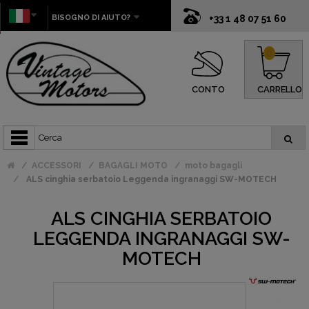
BISOGNO DI AIUTO?
+33 1 48 07 51 60
0
CONTO
CARRELLO
ACCESSORI
BAGAGLI MOTO
moto bagagli
ALS cinghia serbatoio Leggenda ingranaggi SW-MOTECH
ALS CINGHIA SERBATOIO
LEGGENDA INGRANAGGI SW-
MOTECH