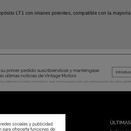
epósito LT1 con imanes potentes, compatible con la mayoría 
su primer pedido suscribiéndose y manténgase
as últimas noticias de Vintage Motors
vous abonnant à notre newsletter, vous reconnaissez avoir pris connaissance de notre polit
SERVICIO AL CLIENTE
ÚLTIMAS
 redes sociales y publicidad.
an para ofrecerte funciones de