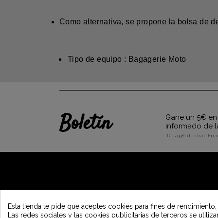
Como alternativa, se propone la bolsa de d
Tipo de equipo : Bagagerie Moto
Boletín
Gane un 5€ en 
informado de l
*Dès 99€ d'achat. En 
A PROPÓSITO DE VINTAGE
Esta tienda te pide que aceptes cookies para fines de rendimiento,
Las redes sociales y las cookies publicitarias de terceros se utiliz