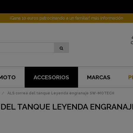
¡Gana 10 euros patrocinando a un familiar! más información
 MOTO
ACCESORIOS
MARCAS
P
ALS correa del tanque Leyenda engranaje SW-MOTECH
 DEL TANQUE LEYENDA ENGRANA