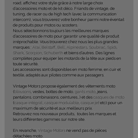
road, affichez votre style grâce à notre large choix
d’accessoires moto et de kit déco. Friands de vintage, de
tuning, de racer ou de high tech (avec la communication
intercom), vous trouverez votre bonheur parmi notre éventail
de produits pour motos ou scooters.
Nous sélectionnons toujours les meilleures marques
d’accessoires de moto pour garantir une qualité de produit
irréprochable. Vous trouverez chez nous les plus grandes
marques :
Arai
,
Belstaff
,
Bell
,
Alpinestars
,
Soubirac
,
Spidi
,
Shark
,
Scorpion
,
Schuberth
et biens d’autres. Des lignes
complètes pour équiper les motards de la tête aux pieds en
toute sécurité.
Les accessoires sont disponibles en moto femme, en cuir et
textile, adaptés aux pilotes comme aux passagers.
Vintage Motors propose également des vêtements moto
(
blousons
, vestes, bottes de moto,
gants moto
, jeans,
pantalons, combinaisons, ceintures…) et des
casques de moto
(
casque intégral
,
casque modulable
,
casque jet
etc) pour un
maximum de sécurité et aux meilleurs prix.
Retrouvez nos nouveaux produits, toutes les marques et
leurs différentes gammes sur notre site.
En revanche,
Vintage Motors
ne vend pas de pièces
détachées moto.