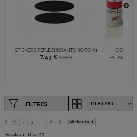
STICKERS RÉFLÉCHISSANTS NOIRS X4
COFFRET 
7,43 €
REDWING - 
9,90 €
FILTRES
1
2
3
...
8
Afficher tout
Résultats 1 - 12 sur 95.