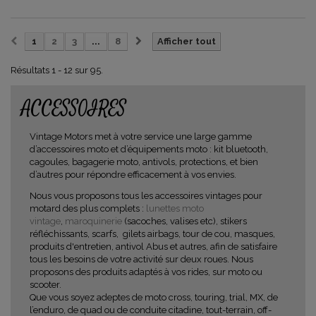
1
2
3
...
8
Afficher tout
Résultats 1 - 12 sur 95.
ACCESSOIRES
Vintage Motors met à votre service une large gamme
d’accessoires moto et d’équipements moto : kit bluetooth,
cagoules, bagagerie moto, antivols, protections, et bien
d’autres pour répondre efficacement à vos envies.
Nous vous proposons tous les accessoires vintages pour
motard des plus complets :
lunettes moto
vintage
,
maroquinerie
(sacoches, valises etc), stikers
réfléchissants, scarfs, gilets airbags, tour de cou, masques,
produits d'entretien, antivol Abus et autres, afin de satisfaire
tous les besoins de votre activité sur deux roues. Nous
proposons des produits adaptés à vos rides, sur moto ou
scooter.
Que vous soyez adeptes de moto cross, touring, trial, MX, de
l’enduro, de quad ou de conduite citadine, tout-terrain, off-