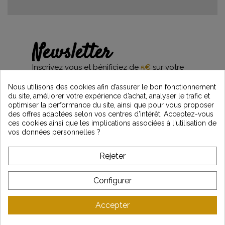
Newsletter
Inscrivez vous et bénificiez de
5€
sur votre
première commande*
et restez informés des dernières nouveautés
Nous utilisons des cookies afin d’assurer le bon fonctionnement
Vintage Motors
du site, améliorer votre expérience d’achat, analyser le trafic et
optimiser la performance du site, ainsi que pour vous proposer
des offres adaptées selon vos centres d’intérêt. Acceptez-vous
ces cookies ainsi que les implications associées à l'utilisation de
vos données personnelles ?
*Dès 99€ d'achat. En vous abonnant à notre newsletter, vous reconnaissez avoir pris
connaissance de notre politique de gestion des données personnelles et vous
l'acceptez.
Rejeter
A PROPOS DE VINTAGE
Configurer
SERVICE CLIENT
Accepter
DERNIÈRES ACTUALITÉS