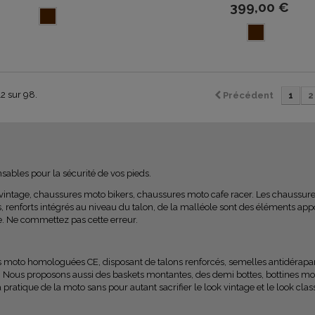
399,00 €
12 sur 98.
Précédent
1
2
sables pour la sécurité de vos pieds.
intage, chaussures moto bikers, chaussures moto cafe racer
. Les chaussur
, renforts intégrés au niveau du talon, de la malléole sont des éléments ap
e. Ne commettez pas cette erreur.
s moto homologuées CE,
disposant de talons renforcés, semelles antidérapan
.
Nous proposons aussi des
baskets montantes, des demi bottes, bottines mot
 pratique de la moto sans pour autant sacrifier le
look vintage
et le
look clas