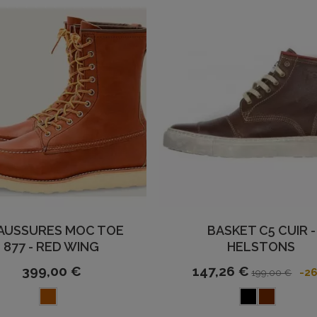
AUSSURES MOC TOE
BASKET C5 CUIR -
877 - RED WING
HELSTONS
399,00 €
147,26 €
-2
199,00 €