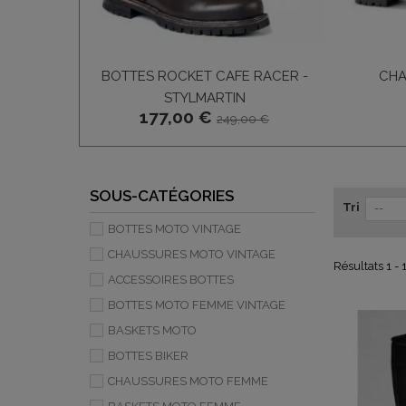
BOTTES ROCKET CAFE RACER -
CHA
STYLMARTIN
177,00 €
249,00 €
SOUS-CATÉGORIES
Tri
--
BOTTES MOTO VINTAGE
CHAUSSURES MOTO VINTAGE
Résultats 1 - 
ACCESSOIRES BOTTES
BOTTES MOTO FEMME VINTAGE
BASKETS MOTO
BOTTES BIKER
CHAUSSURES MOTO FEMME