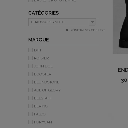
BASKETS MOTO FEMME
CATÉGORIES
CHAUSSURES MOTO
RÉINITIALISER CE FILTRE
MARQUE
DIFI
ROKKER
JOHN DOE
END
BOOSTER
30
BLUNDSTONE
AGE OF GLORY
BELSTAFF
BERING
FALCO
FURYGAN