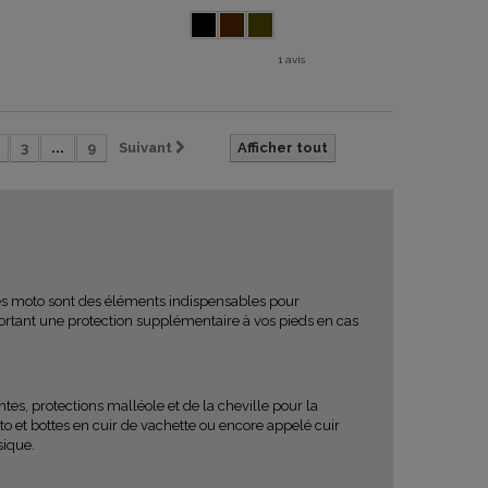
1 avis
3
...
9
Suivant
Afficher tout
es moto sont des éléments indispensables pour
portant une protection supplémentaire à vos pieds en cas
tes, protections malléole et de la cheville pour la
o et bottes en cuir de vachette
ou encore appelé
cuir
sique.