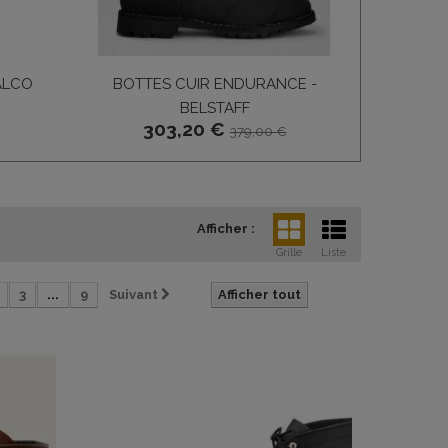
ALCO
BOTTES CUIR ENDURANCE -
CHAUSSU
BELSTAFF
303,20 €
379,00 €
Afficher :
Grille
Liste
3
...
9
Suivant
Afficher tout