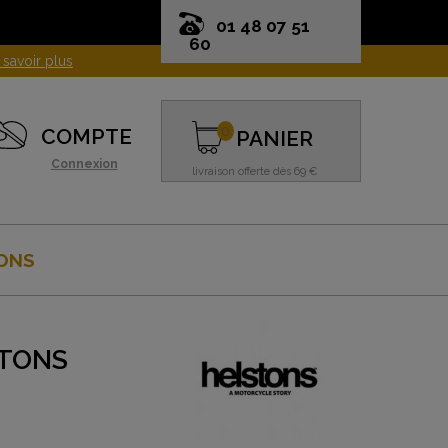
01 48 07 51
60
0
COMPTE
PANIER
Connexion
livraison offerte dès 69 €
ONS
STONS