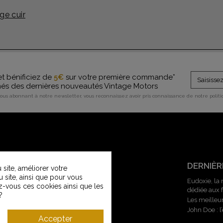
ge cuir
et bénificiez de
5€
sur votre première commande*
rmés des dernières nouveautés Vintage Motors
vous abonnant à notre newsletter, vous reconnaissez avoir pris connaissance de notre polit
SERVICE CLIENT
DERNIÈR
site, améliorer votre
u site, ainsi que pour vous
Contactez-nous
Eudoxie, la
z-vous ces cookies ainsi que les
dédiée aux
Service Clients Vintage Motors
?
Les meilleu
Guide des tailles
John Doe : 
Livraisons et retours
Accepter
Modes de paiement