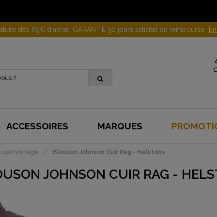
Gagnez 10 euros en parrainant un proche !
En savoir plus
ACCESSOIRES
MARQUES
PROMOTI
 cuir vintage
Blouson Johnson Cuir Rag - Helstons
OUSON JOHNSON CUIR RAG - HEL