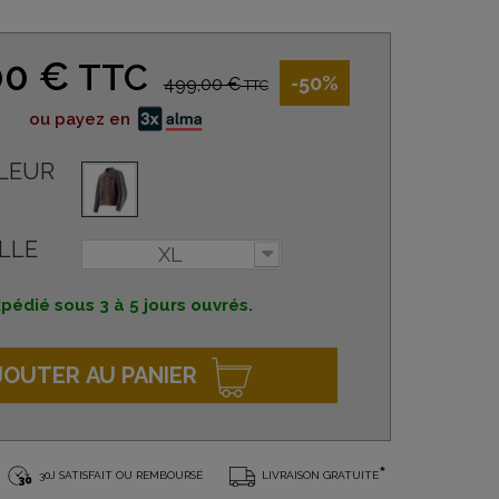
00 €
TTC
-50%
499,00 €
TTC
ou payez en
LEUR
LLE
XL
pédié sous 3 à 5 jours ouvrés.
JOUTER AU PANIER
*
30J SATISFAIT OU REMBOURSÉ
LIVRAISON GRATUITE