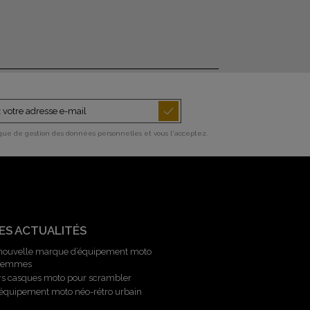
ique de gestion des données personnelles et vous l'acceptez.
ES ACTUALITÉS
 nouvelle marque d’équipement moto
 femmes
rs casques moto pour scrambler
l’équipement moto néo-rétro urbain