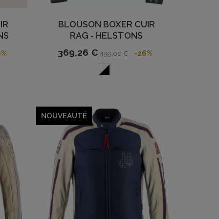
IR
BLOUSON BOXER CUIR
NS
RAG - HELSTONS
369,26 €
6%
-26%
499,00 €
NOUVEAUTÉ