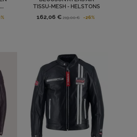
..
TISSU-MESH - HELSTONS
162,06 €
6%
-26%
219,00 €