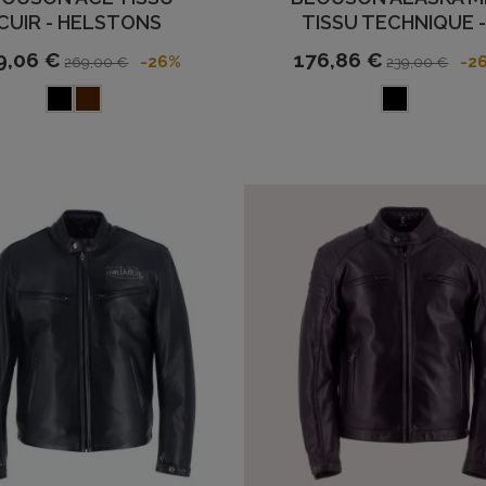
CUIR - HELSTONS
TISSU TECHNIQUE -.
9,06 €
176,86 €
-26%
-2
269,00 €
239,00 €