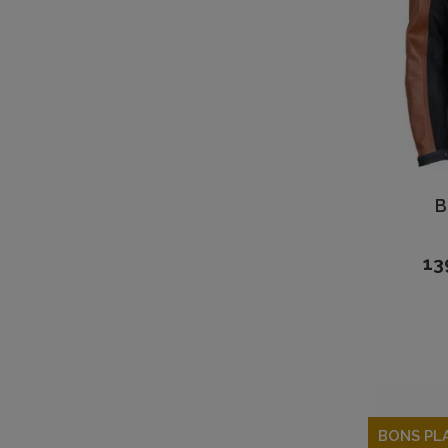
B
13
BONS PL