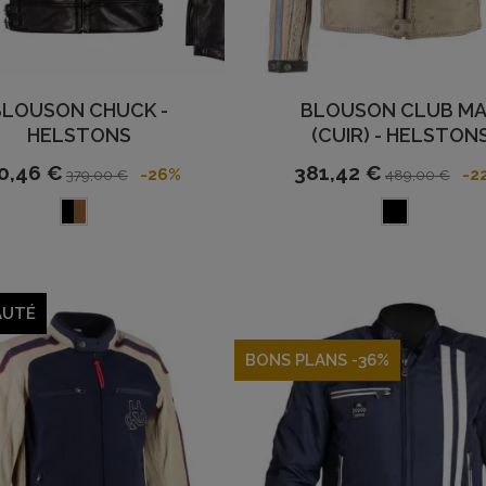
BLOUSON CHUCK -
BLOUSON CLUB M
HELSTONS
(CUIR) - HELSTON
0,46 €
381,42 €
-26%
-2
379,00 €
489,00 €
AUTÉ
BONS PLANS -36%