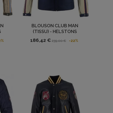
AN
BLOUSON CLUB MAN
S
(TISSU) - HELSTONS
186,42 €
2%
-22%
239,00 €