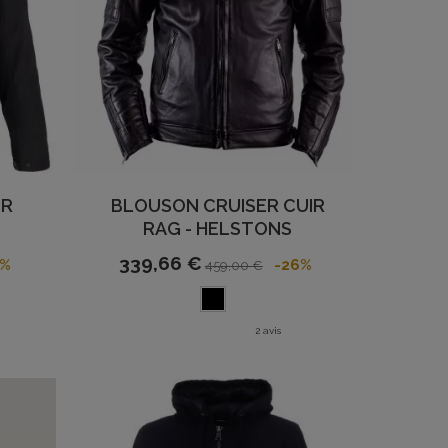
IR
BLOUSON CRUISER CUIR
S
RAG - HELSTONS
339,66 €
2%
-26%
459,00 €
2 avis