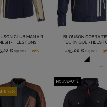
USON CLUB MAN AIR
BLOUSON COBRA TI
MESH - HELSTONS
TECHNIQUE - HELST
5,22 €
145,00 €
-22%
-3
199,00 €
229,00 €
1 avis
NOUVEAUTÉ
ANS -51%