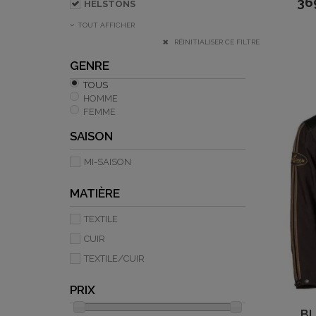
36
HELSTONS
TOUT AFFICHER
RÉINITIALISER CE FILTRE
GENRE
TOUS
HOMME
FEMME
SAISON
MI-SAISON
MATIÈRE
TEXTILE
CUIR
TEXTILE/CUIR
PRIX
BL