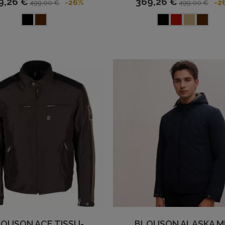
9,26 €
369,26 €
-26%
-2
499,00 €
499,00 €
OUSON ACE TISSU-
BLOUSON ALASKA M