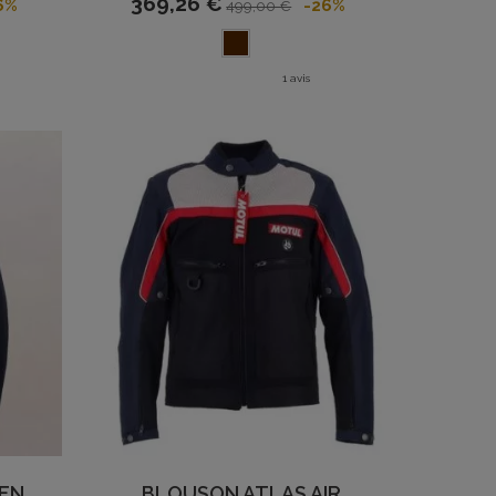
369,26 €
6%
-26%
499,00 €
1 avis
EN
BLOUSON ATLAS AIR