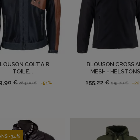
LOUSON COLT AIR
BLOUSON CROSS A
TOILE...
MESH - HELSTON
9,90 €
155,22 €
-51%
-2
289,00 €
199,00 €
ANS -34%