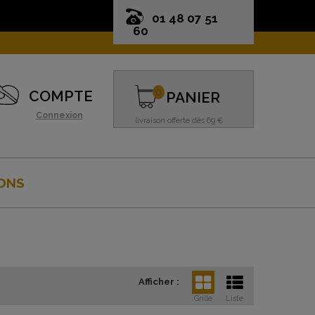
01 48 07 51
60
0
COMPTE
PANIER
Connexion
livraison offerte dès 69 €
ONS
Afficher :
Grille
Liste