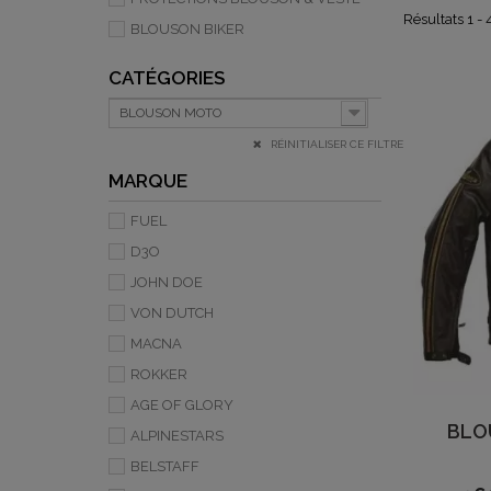
Résultats 1 - 
BLOUSON BIKER
CATÉGORIES
BLOUSON MOTO
RÉINITIALISER CE FILTRE
MARQUE
FUEL
D3O
JOHN DOE
VON DUTCH
MACNA
ROKKER
AGE OF GLORY
BLO
ALPINESTARS
BELSTAFF