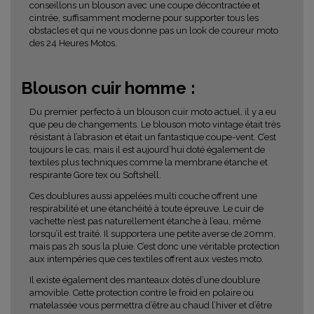
conseillons un blouson avec une coupe décontractée et
cintrée, suffisamment moderne pour supporter tous les
obstacles et qui ne vous donne pas un look de coureur moto
des 24 Heures Motos.
Blouson cuir homme :
Du premier perfecto à un blouson cuir moto actuel, il y a eu
que peu de changements. Le blouson moto vintage était très
résistant à l’abrasion et était un fantastique coupe-vent. C’est
toujours le cas, mais il est aujourd’hui doté également de
textiles plus techniques comme la membrane étanche et
respirante Gore tex ou Softshell.
Ces doublures aussi appelées multi couche offrent une
respirabilité et une étanchéité à toute épreuve. Le cuir de
vachette n’est pas naturellement étanche à l’eau, même
lorsqu’il est traité. Il supportera une petite averse de 20mm,
mais pas 2h sous la pluie. C’est donc une véritable protection
aux intempéries que ces textiles offrent aux vestes moto.
Il existe également des manteaux dotés d’une doublure
amovible. Cette protection contre le froid en polaire ou
matelassée vous permettra d’être au chaud l’hiver et d’être