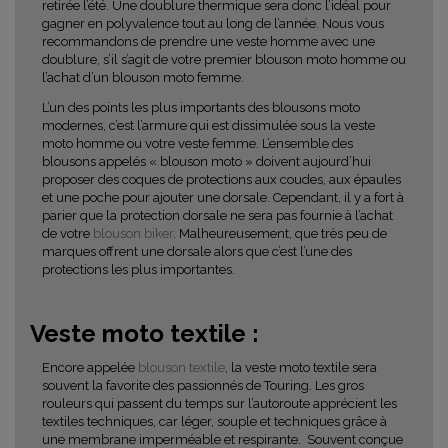
retirée l’été. Une doublure thermique sera donc l’idéal pour
gagner en polyvalence tout au long de l’année. Nous vous
recommandons de prendre une veste homme avec une
doublure, s’il s’agit de votre premier blouson moto homme ou
l’achat d’un blouson moto femme.
L’un des points les plus importants des blousons moto
modernes, c’est l’armure qui est dissimulée sous la veste
moto homme ou votre veste femme. L’ensemble des
blousons appelés « blouson moto » doivent aujourd’hui
proposer des coques de protections aux coudes, aux épaules
et une poche pour ajouter une dorsale. Cependant, il y a fort à
parier que la protection dorsale ne sera pas fournie à l’achat
de votre
blouson biker
. Malheureusement, que très peu de
marques offrent une dorsale alors que c’est l’une des
protections les plus importantes.
Veste moto textile :
Encore appelée
blouson textile
, la veste moto textile sera
souvent la favorite des passionnés de Touring. Les gros
rouleurs qui passent du temps sur l’autoroute apprécient les
textiles techniques, car léger, souple et techniques grâce à
une membrane imperméable et respirante. Souvent conçue