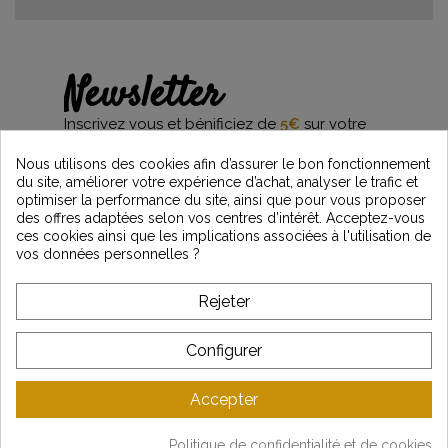
Newsletter
Inscrivez vous et bénificiez de
5€
sur votre
première commande*
et restez informés des dernières nouveautés
Nous utilisons des cookies afin d’assurer le bon fonctionnement
Vintage Motors
du site, améliorer votre expérience d’achat, analyser le trafic et
optimiser la performance du site, ainsi que pour vous proposer
des offres adaptées selon vos centres d’intérêt. Acceptez-vous
ces cookies ainsi que les implications associées à l'utilisation de
vos données personnelles ?
*Dès 99€ d'achat. En vous abonnant à notre newsletter, vous reconnaissez avoir pris
connaissance de notre politique de gestion des données personnelles et vous
l'acceptez.
Rejeter
A PROPOS DE VINTAGE
Configurer
SERVICE CLIENT
Accepter
DERNIÈRES ACTUALITÉS
Politique de confidentialité et de cookies