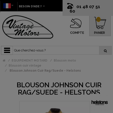
01 48 07 51
BESOIN D'AIDE ?
60
0
COMPTE
PANIER
EQUIPEMENT MOTARD
Blouson moto
Blouson cuir vintage
Blouson Johnson Cuir Rag/Suede - Helstons
BLOUSON JOHNSON CUIR
RAG/SUEDE - HELSTONS