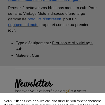
Pensez à nettoyer vos blousons moto en cuir. Pour
se faire, Vintage Motors dispose d’une large
gamme de
produits d’entretien
pour un
équipement moto
propre et comme au premier
jour.
Blouson moto vintage
Type d'équipement :
cuir
Matière : Cuir
Newsletter
Inscrivez vous et bénificiez de
5€
sur votre
première commande*
et restez informés des dernières nouveautés
Nous utilisons des cookies afin d’assurer le bon fonctionnement
Vintage Motors