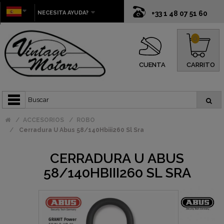
NECESITA AYUDA?
+33 1 48 07 51 60
0
CUENTA
CARRITO
ACCESORIOS
ROBO
Cerradura U Abus 58/140Hbiii260 Sl Sra
CERRADURA U ABUS
58/140HBIII260 SL SRA