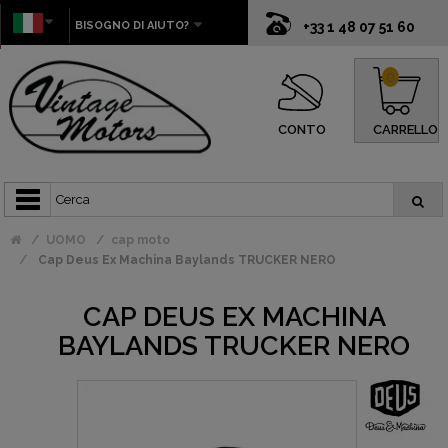
BISOGNO DI AIUTO?
+33 1 48 07 51 60
0
CONTO
CARRELLO
UOMO
cap moto
Cap Deus Ex Machina Baylands TRUCKER NERO
CAP DEUS EX MACHINA
BAYLANDS TRUCKER NERO