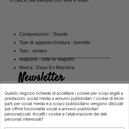
il casco. Ma sempre con stile e relax.
Composizioni : Tessile
Tipo di apparecchiatura : berretto
Tipo : unisex
stagione : tutte le stagioni
Marca : Deus Ex Machina
Newsletter
Guadagna il 5€ sul tuo primo ordine
iscrivendoti e resta informato sulle ultime
Questo negozio richiede di accettare i cookie per scopi legati a
notizie di Vintage Motors
prestazioni, social media e annunci pubblicitari. I cookie di terze
parti per social media e a scopo pubblicitario vengono utilizzati
per offrire funzionalità social e annunci pubblicitari
personalizzati. Accetti i cookie e l'elaborazione dei dati
*Dès 99€ d'achat. En vous abonnant à notre newsletter, vous reconnaissez avoir pris
personali interessati?
connaissance de notre politique de gestion des données personnelles et vous
l'acceptez.