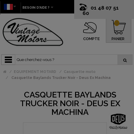
01 48 07 51
BESOIN D'AIDE ?
60
0
COMPTE
PANIER
EQUIPEMENT MOTARD
Casquette moto
Casquette Baylands Trucker Noir - Deus Ex Machina
CASQUETTE BAYLANDS
TRUCKER NOIR - DEUS EX
MACHINA