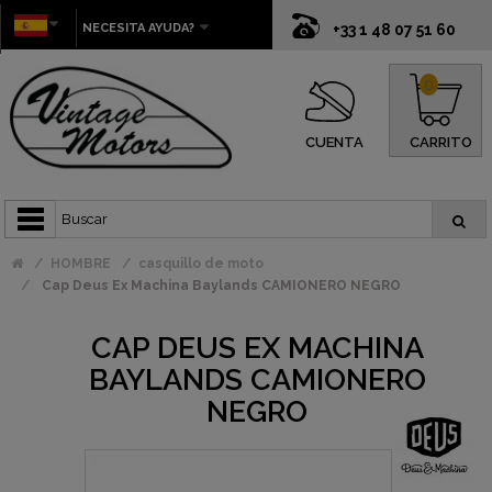
NECESITA AYUDA?
+33 1 48 07 51 60
0
CUENTA
CARRITO
HOMBRE
casquillo de moto
Cap Deus Ex Machina Baylands CAMIONERO NEGRO
CAP DEUS EX MACHINA
BAYLANDS CAMIONERO
NEGRO