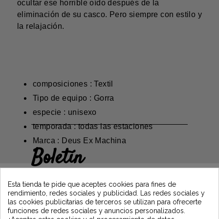
ocultar ese horrible oído después de la
eliminación de su casco. Pero siempre con estilo y
la relajación.
composiciones : Textil
Tipo de equipo : Gorra
especie : unisexo
temporada : todas las estaciones
Marca : Deus Ex Machina
Boletín
Gane un 5€ en su primer pedido
suscribiéndose y manténgase informado de
Esta tienda te pide que aceptes cookies para fines de
las últimas noticias de Vintage Motors
rendimiento, redes sociales y publicidad. Las redes sociales y
las cookies publicitarias de terceros se utilizan para ofrecerte
funciones de redes sociales y anuncios personalizados.