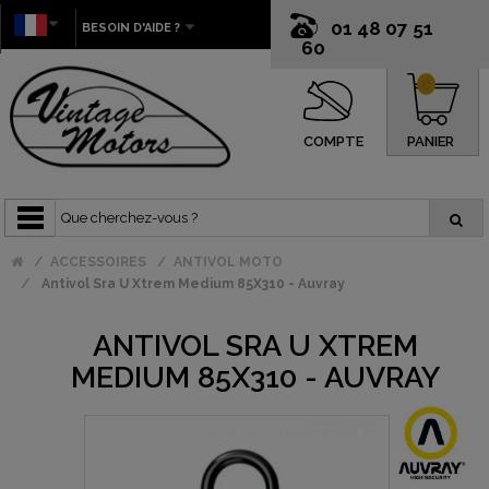
01 48 07 51
BESOIN D'AIDE ?
60
0
COMPTE
PANIER
ACCESSOIRES
ANTIVOL MOTO
Antivol Sra U Xtrem Medium 85X310 - Auvray
ANTIVOL SRA U XTREM
MEDIUM 85X310 - AUVRAY