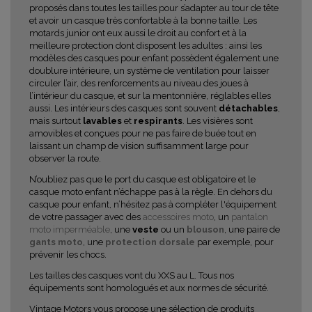
proposés dans toutes les tailles pour s’adapter au tour de tête
et avoir un casque très confortable à la bonne taille. Les
motards junior ont eux aussi le droit au confort et à la
meilleure protection dont disposent les adultes : ainsi les
modèles des casques pour enfant possèdent également une
doublure intérieure, un système de ventilation pour laisser
circuler l’air, des renforcements au niveau des joues à
l’intérieur du casque, et sur la mentonnière, réglables elles
aussi. Les intérieurs des casques sont souvent
détachables
,
mais surtout
lavables
et
respirants
. Les visières sont
amovibles et conçues pour ne pas faire de buée tout en
laissant un champ de vision suffisamment large pour
observer la route.
N’oubliez pas que le port du casque est obligatoire et le
casque moto enfant n’échappe pas à la règle. En dehors du
casque pour enfant, n’hésitez pas à compléter l'équipement
de votre passager avec des
accessoires moto
, un
pantalon
moto imperméable
, une
veste
ou un
blouson
, une paire de
gants moto
, une
protection dorsale
par exemple, pour
prévenir les chocs.
Les tailles des casques vont du XXS au L. Tous nos
équipements sont homologués et aux normes de sécurité.
Vintage Motors vous propose une sélection de produits