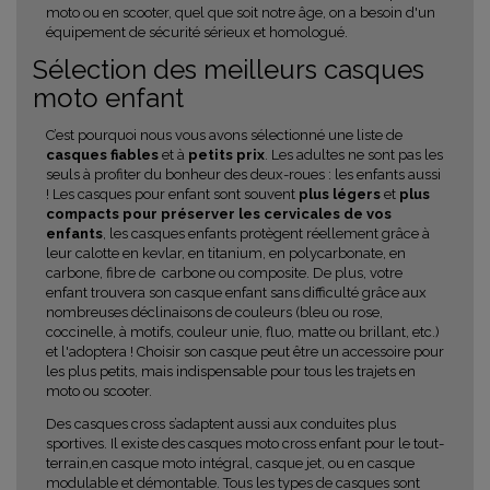
moto ou en scooter, quel que soit notre âge, on a besoin d'un
équipement de sécurité sérieux et homologué.
Sélection des meilleurs casques
moto enfant
C’est pourquoi nous vous avons sélectionné une liste de
casques fiables
et à
petits prix
. Les adultes ne sont pas les
seuls à profiter du bonheur des deux-roues : les enfants aussi
! Les casques pour enfant sont souvent
plus légers
et
plus
compacts
pour préserver les cervicales de vos
enfants
, les casques enfants protègent réellement grâce à
leur calotte en kevlar, en titanium, en polycarbonate, en
carbone, fibre de
carbone ou composite. De plus, votre
enfant trouvera son casque enfant sans difficulté grâce aux
nombreuses déclinaisons de couleurs (bleu ou rose,
coccinelle, à motifs, couleur unie, fluo, matte ou brillant, etc.)
et l'adoptera ! Choisir son casque peut être un accessoire pour
les plus petits, mais indispensable pour tous les trajets en
moto ou scooter.
Des casques cross s’adaptent aussi aux conduites plus
sportives. Il existe des casques moto cross enfant pour le tout-
terrain,en casque moto intégral, casque jet, ou en casque
modulable et démontable. Tous les types de casques sont